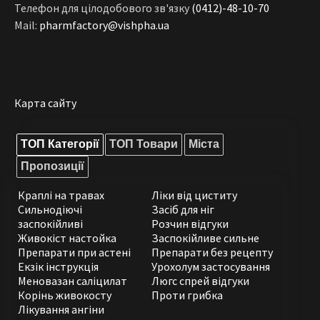
Телефон для цілодобового зв'язку
(0412)-48-10-70
Mail:
pharmfactory@vishpha.ua
Карта сайту
ТОП Категорії
ТОП Товари
Міста
Пропозиції
Краплі на травах
Ліки від циститу
Сильнодіючі
Засіб для ніг
заспокійливі
Розчин відгуки
Живокіст настойка
Заспокійливе сильне
Препарати при астені
Препарати без рецепту
Екзік інструкція
Урохолум застосування
Меновазан саліцилат
Люгс спрей відгуки
Корінь живокосту
Проти грибка
Лікування ангіни