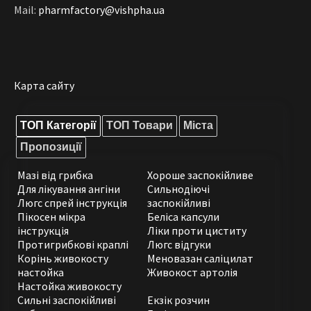
Mail:
pharmfactory@vishpha.ua
Карта сайту
ТОП Категорії
ТОП Товари
Міста
Пропозиції
Мазі від грибка
Хороше заспокійливе
Для лікування ангіни
Сильнодіючі
Люгс спрей інструкція
заспокійливі
Пікосен мікра
Беліса капсули
інструкція
Ліки проти циститу
Протигрибкові краплі
Люгс відгуки
Корінь живокосту
Меновазан саліцилат
настойка
Живокост артолія
Настойка живокосту
Сильні заспокійливі
Екзік розчин