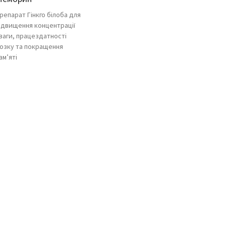
репарат Гінкго білоба для
ідвищення концентрації
ваги, працездатності
озку та покращення
ам’яті