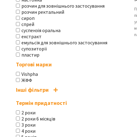
розчин для зовнішнього застосування
П
розчин ректальний
п
сироп
у
спрей
м
суспензія оральна
п
екстракт
емульсія для зовнішнього застосування
супозиторії
пластир
Торгові марки
Vishpha
ЖФФ
Інші фільтри
Термін придатності
2 роки
2 роки 6 місяців
3 роки
4 роки