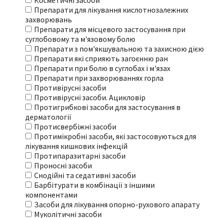
Косметичні засоби
Препарати для лікування кислотнозалежних
захворювань
Препарати для місцевого застосування при
суглобовому та м'язовому болю
Препарати з пом'якшувальною та захисною дією
Препарати які сприяють загоєнню ран
Препарати при болю в суглобах і м'язах
Препарати при захворюваннях горла
Противірусні засоби
Противірусні засоби. Ацикловір
Протигрибкові засоби для застосування в
дерматології
Протисвербіжні засоби
Протимікробні засоби, які застосовуються для
лікування кишкових інфекцій
Протипаразитарні засоби
Проносні засоби
Снодійні та седативні засоби
Барбітурати в комбінації з іншими
компонентами
Засоби для лікування опорно-рухового апарату
Муколітичні засоби