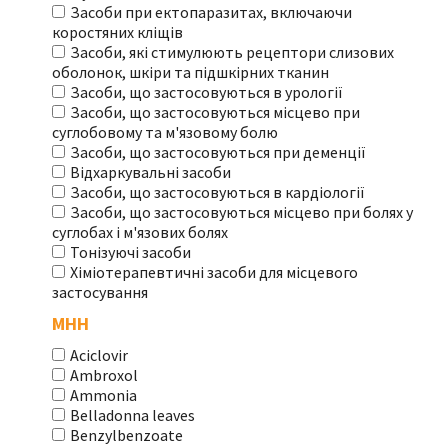
Засоби при ектопаразитах, включаючи
коростяних кліщів
Засоби, які стимулюють рецептори слизових
оболонок, шкіри та підшкірних тканин
Засоби, що застосовуються в урології
Засоби, що застосовуються місцево при
суглобовому та м'язовому болю
Засоби, що застосовуються при деменції
Відхаркувальні засоби
Засоби, що застосовуються в кардіології
Засоби, що застосовуються місцево при болях у
суглобах і м'язових болях
Тонізуючі засоби
Хіміотерапевтичні засоби для місцевого
застосування
МНН
Aciclovir
Ambroxol
Ammonia
Belladonna leaves
Benzylbenzoate