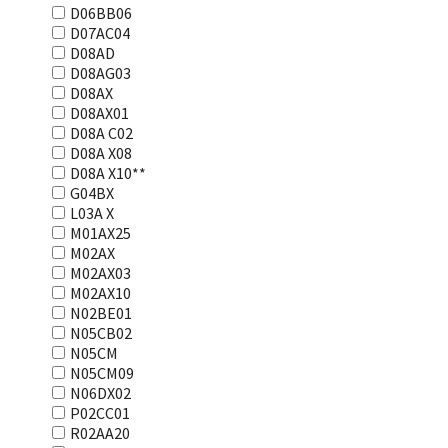
D06BB06
D07AC04
D08AD
D08AG03
D08AX
D08AX01
D08А С02
D08А Х08
D08А Х10**
G04BX
L03А Х
M01AX25
M02AX
M02AX03
M02AX10
N02BE01
N05CB02
N05CM
N05CM09
N06DX02
P02CC01
R02AA20