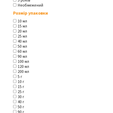
5 років
Необмежений
Розмір упаковки
10 мл
15 мл
20 мл
25 мл
40 мл
50 мл
60 мл
90 мл
100 мл
120 мл
200 мл
5 г
10 г
15 г
25 г
30 г
40 г
50 г
90 г