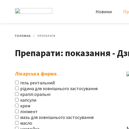
Новини
Пр
ГОЛОВНА
ПРЕПАРАТИ
Препарати: показання - Дзв
Лікарська форма
гель ректальний
рідина для зовнішнього застосування
краплі оральні
капсули
крем
лінімент
мазь для зовнішнього застосування
масло
настойка