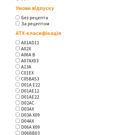
Умови відпуску
Без рецепта
За рецептом
АТХ-класифікація
A01AD11
A02X
A06A В
A07AX03
A13A
C01EX
C05BA53
D01A E22
D01AE12
D01AE22
D02AC
D03AX
D03A X09
D04AX
D06A X09
D06BB03