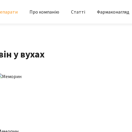
епарати
Про компанію
Статті
Фармаконагляд
ін у вухах
Меморин