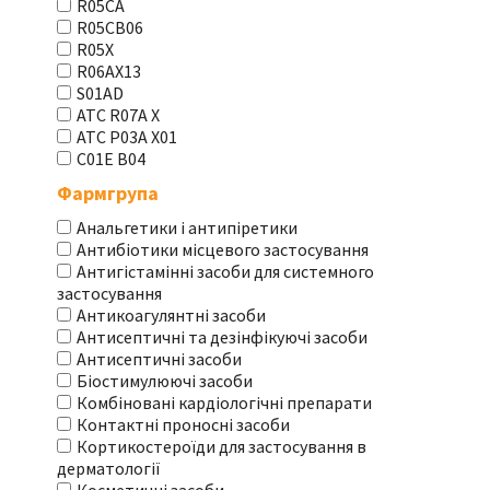
R05CA
R05CB06
R05X
R06AX13
S01AD
АТС R07A X
АТС Р03А Х01
С01Е В04
Фармгрупа
Анальгетики і антипіретики
Антибіотики місцевого застосування
Антигістамінні засоби для системного
застосування
Антикоагулянтні засоби
Антисептичні та дезінфікуючі засоби
Антисептичні засоби
Біостимулюючі засоби
Комбіновані кардіологічні препарати
Контактні проносні засоби
Кортикостероїди для застосування в
дерматології