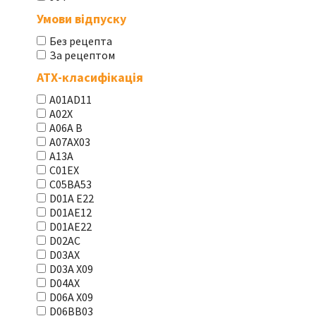
Умови відпуску
Без рецепта
За рецептом
АТХ-класифікація
A01AD11
A02X
A06A В
A07AX03
A13A
C01EX
C05BA53
D01A E22
D01AE12
D01AE22
D02AC
D03AX
D03A X09
D04AX
D06A X09
D06BB03