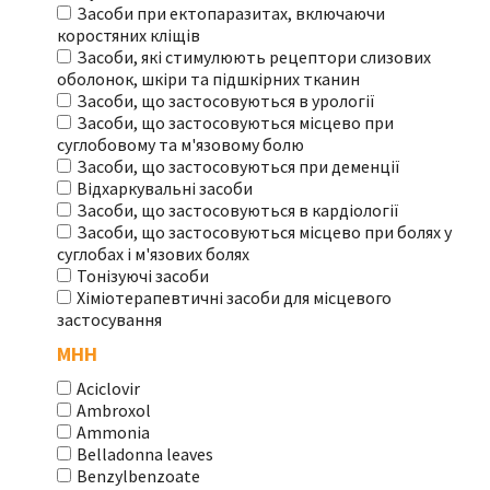
Засоби при ектопаразитах, включаючи
коростяних кліщів
Засоби, які стимулюють рецептори слизових
оболонок, шкіри та підшкірних тканин
Засоби, що застосовуються в урології
Засоби, що застосовуються місцево при
суглобовому та м'язовому болю
Засоби, що застосовуються при деменції
Відхаркувальні засоби
Засоби, що застосовуються в кардіології
Засоби, що застосовуються місцево при болях у
суглобах і м'язових болях
Тонізуючі засоби
Хіміотерапевтичні засоби для місцевого
застосування
МНН
Aciclovir
Ambroxol
Ammonia
Belladonna leaves
Benzylbenzoate