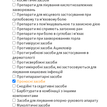
Косметичні засоби
Препарати для лікування кислотнозалежних
захворювань
Препарати для місцевого застосування при
суглобовому та м'язовому болю
Препарати з пом'якшувальною та захисною дією
Препарати які сприяють загоєнню ран
Препарати при болю в суглобах і м'язах
Препарати при захворюваннях горла
Противірусні засоби
Противірусні засоби. Ацикловір
Протигрибкові засоби для застосування в
дерматології
Протисвербіжні засоби
Протимікробні засоби, які застосовуються для
лікування кишкових інфекцій
Протипаразитарні засоби
Проносні засоби
Снодійні та седативні засоби
Барбітурати в комбінації з іншими
компонентами
Засоби для лікування опорно-рухового апарату
Муколітичні засоби