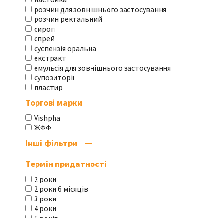
розчин для зовнішнього застосування
розчин ректальний
сироп
спрей
суспензія оральна
екстракт
емульсія для зовнішнього застосування
супозиторії
пластир
Торгові марки
Vishpha
ЖФФ
Інші фільтри
Термін придатності
2 роки
2 роки 6 місяців
3 роки
4 роки