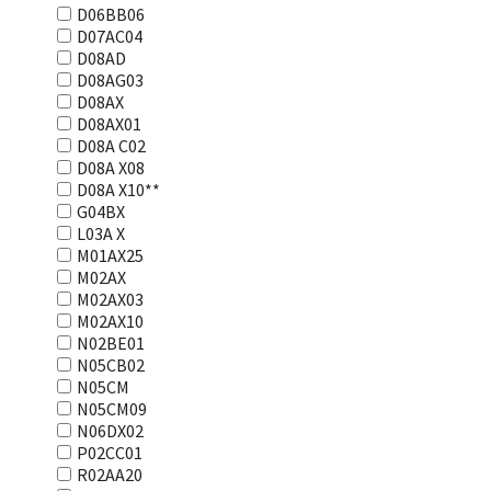
D06BB06
D07AC04
D08AD
D08AG03
D08AX
D08AX01
D08А С02
D08А Х08
D08А Х10**
G04BX
L03А Х
M01AX25
M02AX
M02AX03
M02AX10
N02BE01
N05CB02
N05CM
N05CM09
N06DX02
P02CC01
R02AA20