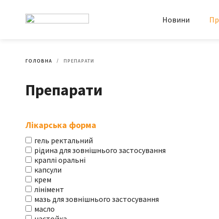
Новини
Пр
ГОЛОВНА
ПРЕПАРАТИ
Препарати
Лікарська форма
гель ректальний
рідина для зовнішнього застосування
краплі оральні
капсули
крем
лінімент
мазь для зовнішнього застосування
масло
настойка