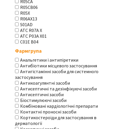
R05CA
R05CB06
R05X
R06AX13
S01AD
АТС R07A X
АТС Р03А Х01
С01Е В04
Фармгрупа
Анальгетики і антипіретики
Антибіотики місцевого застосування
Антигістамінні засоби для системного
застосування
Антикоагулянтні засоби
Антисептичні та дезінфікуючі засоби
Антисептичні засоби
Біостимулюючі засоби
Комбіновані кардіологічні препарати
Контактні проносні засоби
Кортикостероїди для застосування в
дерматології