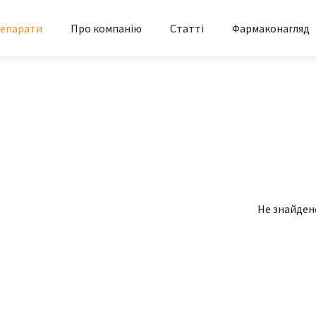
епарати
Про компанію
Статті
Фармаконагляд
Не знайден