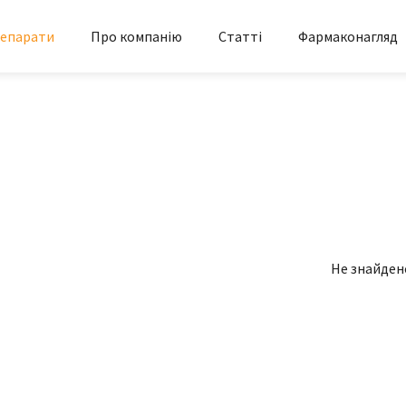
епарати
Про компанію
Статті
Фармаконагляд
Не знайден