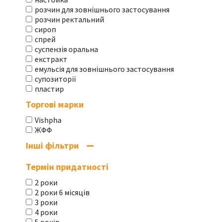
розчин для зовнішнього застосування
розчин ректальний
сироп
спрей
суспензія оральна
екстракт
емульсія для зовнішнього застосування
супозиторії
пластир
Торгові марки
Vishpha
ЖФФ
Інші фільтри
Термін придатності
2 роки
2 роки 6 місяців
3 роки
4 роки