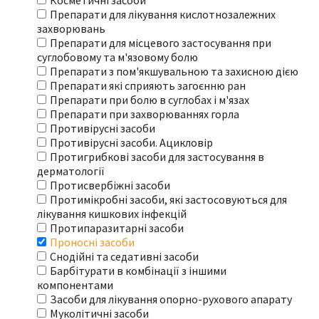
Косметичні засоби
Препарати для лікування кислотнозалежних
захворювань
Препарати для місцевого застосування при
суглобовому та м'язовому болю
Препарати з пом'якшувальною та захисною дією
Препарати які сприяють загоєнню ран
Препарати при болю в суглобах і м'язах
Препарати при захворюваннях горла
Противірусні засоби
Противірусні засоби. Ацикловір
Протигрибкові засоби для застосування в
дерматології
Протисвербіжні засоби
Протимікробні засоби, які застосовуються для
лікування кишкових інфекцій
Протипаразитарні засоби
Проносні засоби
Снодійні та седативні засоби
Барбітурати в комбінації з іншими
компонентами
Засоби для лікування опорно-рухового апарату
Муколітичні засоби