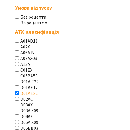
Умови відпуску
Без рецепта
За рецептом
АТХ-класифікація
A01AD11
A02X
A06A В
A07AX03
A13A
C01EX
C05BA53
D01A E22
D01AE12
D01AE22
D02AC
D03AX
D03A X09
D04AX
D06A X09
D06BB03