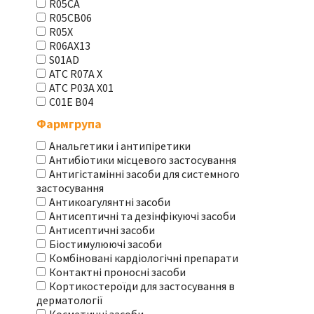
R05CA
R05CB06
R05X
R06AX13
S01AD
АТС R07A X
АТС Р03А Х01
С01Е В04
Фармгрупа
Анальгетики і антипіретики
Антибіотики місцевого застосування
Антигістамінні засоби для системного
застосування
Антикоагулянтні засоби
Антисептичні та дезінфікуючі засоби
Антисептичні засоби
Біостимулюючі засоби
Комбіновані кардіологічні препарати
Контактні проносні засоби
Кортикостероїди для застосування в
дерматології