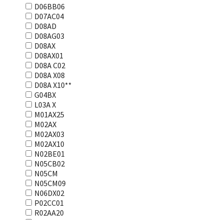
D06BB06
D07AC04
D08AD
D08AG03
D08AX
D08AX01
D08А С02
D08А Х08
D08А Х10**
G04BX
L03А Х
M01AX25
M02AX
M02AX03
M02AX10
N02BE01
N05CB02
N05CM
N05CM09
N06DX02
P02CC01
R02AA20