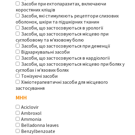
Засоби при ектопаразитах, включаючи
коростяних кліщів
Засоби, які стимулюють рецептори слизових
оболонок, шкіри та підшкірних тканин
Засоби, що застосовуються в урології
Засоби, що застосовуються місцево при
суглобовому та м'язовому болю
Засоби, що застосовуються при деменції
Відхаркувальні засоби
Засоби, що застосовуються в кардіології
Засоби, що застосовуються місцево при болях у
суглобах і м'язових болях
Тонізуючі засоби
Хіміотерапевтичні засоби для місцевого
застосування
МНН
Aciclovir
Ambroxol
Ammonia
Belladonna leaves
Benzylbenzoate