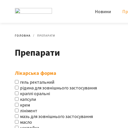
Новини
Пр
ГОЛОВНА
ПРЕПАРАТИ
Препарати
Лікарська форма
гель ректальний
рідина для зовнішнього застосування
краплі оральні
капсули
крем
лінімент
мазь для зовнішнього застосування
масло
настойка