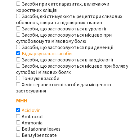
Засоби при ектопаразитах, включаючи
коростяних кліщів
Засоби, які стимулюють рецептори слизових
оболонок, шкіри та підшкірних тканин
Засоби, що застосовуються в урології
Засоби, що застосовуються місцево при
суглобовому та м'язовому болю
Засоби, що застосовуються при деменції
Відхаркувальні засоби
Засоби, що застосовуються в кардіології
Засоби, що застосовуються місцево при болях у
суглобах і м'язових болях
Тонізуючі засоби
Хіміотерапевтичні засоби для місцевого
застосування
МНН
Aciclovir
Ambroxol
Ammonia
Belladonna leaves
Benzylbenzoate