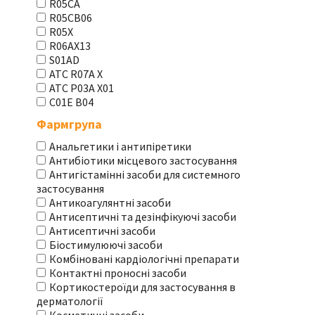
R05CA
R05CB06
R05X
R06AX13
S01AD
АТС R07A X
АТС Р03А Х01
С01Е В04
Фармгрупа
Анальгетики і антипіретики
Антибіотики місцевого застосування
Антигістамінні засоби для системного
застосування
Антикоагулянтні засоби
Антисептичні та дезінфікуючі засоби
Антисептичні засоби
Біостимулюючі засоби
Комбіновані кардіологічні препарати
Контактні проносні засоби
Кортикостероїди для застосування в
дерматології