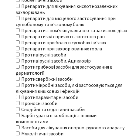
Косметичні засоби
Препарати для лікування кислотнозалежних
захворювань
Препарати для місцевого застосування при
суглобовому та м'язовому болю
Препарати з пом'якшувальною та захисною дією
Препарати які сприяють загоєнню ран
Препарати при болю в суглобах і м'язах
Препарати при захворюваннях горла
Противірусні засоби
Противірусні засоби. Ацикловір
Протигрибкові засоби для застосування в
дерматології
Протисвербіжні засоби
Протимікробні засоби, які застосовуються для
лікування кишкових інфекцій
Протипаразитарні засоби
Проносні засоби
Снодійні та седативні засоби
Барбітурати в комбінації з іншими
компонентами
Засоби для лікування опорно-рухового апарату
Муколітичні засоби