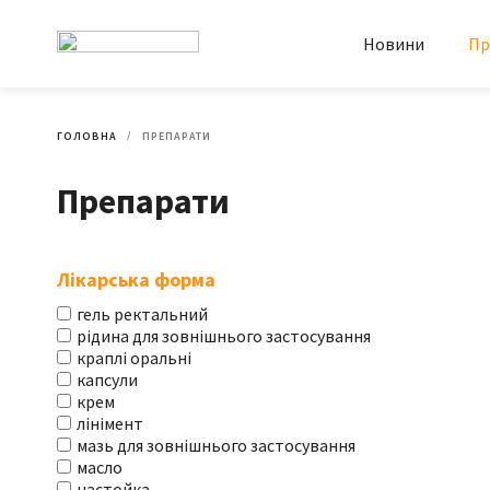
Новини
Пр
ГОЛОВНА
ПРЕПАРАТИ
Препарати
Лікарська форма
гель ректальний
рідина для зовнішнього застосування
краплі оральні
капсули
крем
лінімент
мазь для зовнішнього застосування
масло
настойка