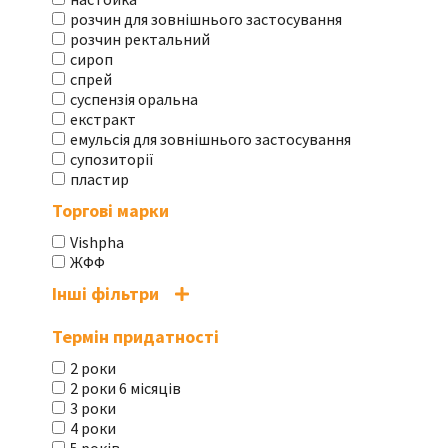
розчин для зовнішнього застосування
розчин ректальний
сироп
спрей
суспензія оральна
екстракт
емульсія для зовнішнього застосування
супозиторії
пластир
Торгові марки
Vishpha
ЖФФ
Інші фільтри
Термін придатності
2 роки
2 роки 6 місяців
3 роки
4 роки