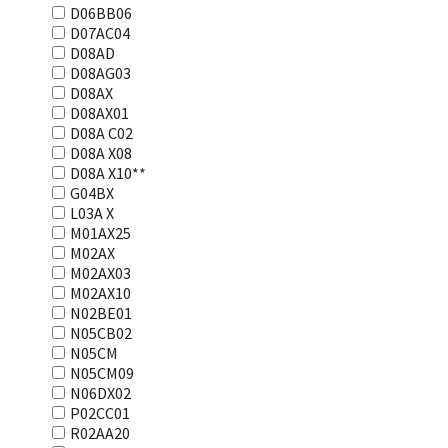
D06BB06
D07AC04
D08AD
D08AG03
D08AX
D08AX01
D08А С02
D08А Х08
D08А Х10**
G04BX
L03А Х
M01AX25
M02AX
M02AX03
M02AX10
N02BE01
N05CB02
N05CM
N05CM09
N06DX02
P02CC01
R02AA20