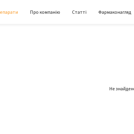
епарати
Про компанію
Статті
Фармаконагляд
Не знайден