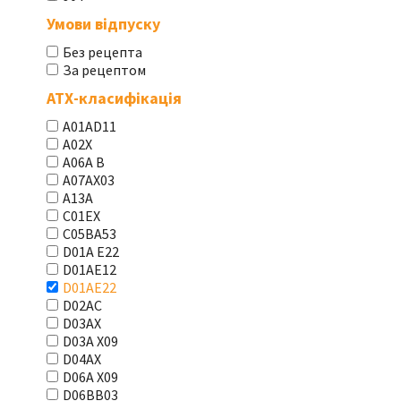
Умови відпуску
Без рецепта
За рецептом
АТХ-класифікація
A01AD11
A02X
A06A В
A07AX03
A13A
C01EX
C05BA53
D01A E22
D01AE12
D01AE22
D02AC
D03AX
D03A X09
D04AX
D06A X09
D06BB03