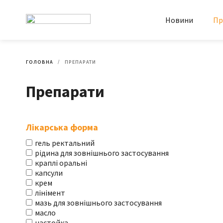
Новини
Пр
ГОЛОВНА
ПРЕПАРАТИ
Препарати
Лікарська форма
гель ректальний
рідина для зовнішнього застосування
краплі оральні
капсули
крем
лінімент
мазь для зовнішнього застосування
масло
настойка