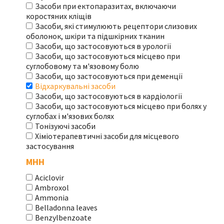
Засоби при ектопаразитах, включаючи
коростяних кліщів
Засоби, які стимулюють рецептори слизових
оболонок, шкіри та підшкірних тканин
Засоби, що застосовуються в урології
Засоби, що застосовуються місцево при
суглобовому та м'язовому болю
Засоби, що застосовуються при деменції
Відхаркувальні засоби
Засоби, що застосовуються в кардіології
Засоби, що застосовуються місцево при болях у
суглобах і м'язових болях
Тонізуючі засоби
Хіміотерапевтичні засоби для місцевого
застосування
МНН
Aciclovir
Ambroxol
Ammonia
Belladonna leaves
Benzylbenzoate