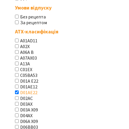
Умови відпуску
Без рецепта
За рецептом
АТХ-класифікація
A01AD11
A02X
A06A В
A07AX03
A13A
C01EX
C05BA53
D01A E22
D01AE12
D01AE22
D02AC
D03AX
D03A X09
D04AX
D06A X09
D06BB03