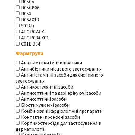
R05CA
R05CB06
R05X
R06AX13
S01AD
АТС R07A X
АТС Р03А Х01
С01Е В04
Фармгрупа
Анальгетики і антипіретики
Антибіотики місцевого застосування
Антигістамінні засоби для системного
застосування
Антикоагулянтні засоби
Антисептичні та дезінфікуючі засоби
Антисептичні засоби
Біостимулюючі засоби
Комбіновані кардіологічні препарати
Контактні проносні засоби
Кортикостероїди для застосування в
дерматології