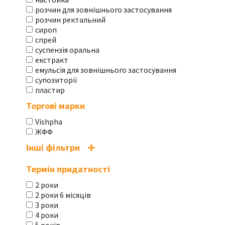
розчин для зовнішнього застосування
розчин ректальний
сироп
спрей
суспензія оральна
екстракт
емульсія для зовнішнього застосування
супозиторії
пластир
Торгові марки
Vishpha
ЖФФ
Інші фільтри
Термін придатності
2 роки
2 роки 6 місяців
3 роки
4 роки