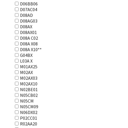
D06BB06
D07AC04
D08AD
D08AG03
D08AX
D08AX01
D08А С02
D08А Х08
D08А Х10**
G04BX
L03А Х
M01AX25
M02AX
M02AX03
M02AX10
N02BE01
N05CB02
N05CM
N05CM09
N06DX02
P02CC01
R02AA20