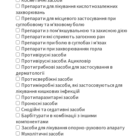
Косметичні засоби
Препарати для лікування кислотнозалежних
захворювань
Препарати для місцевого застосування при
суглобовому та м'язовому болю
Препарати з пом'якшувальною та захисною дією
Препарати які сприяють загоєнню ран
Препарати при болю в суглобах і м'язах
Препарати при захворюваннях горла
Противірусні засоби
Противірусні засоби. Ацикловір
Протигрибкові засоби для застосування в
дерматології
Протисвербіжні засоби
Протимікробні засоби, які застосовуються для
лікування кишкових інфекцій
Протипаразитарні засоби
Проносні засоби
Снодійні та седативні засоби
Барбітурати в комбінації з іншими
компонентами
Засоби для лікування опорно-рухового апарату
Муколітичні засоби