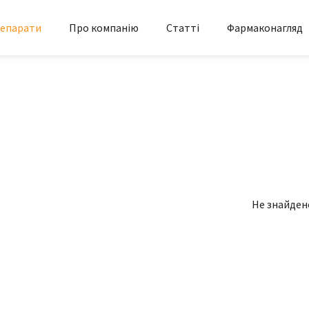
епарати
Про компанію
Статті
Фармаконагляд
Не знайден