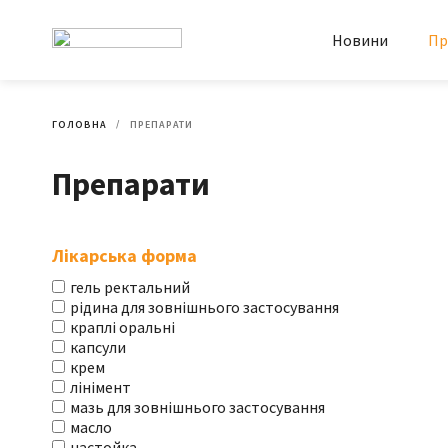
Новини
Пр
ГОЛОВНА
ПРЕПАРАТИ
Препарати
Лікарська форма
гель ректальний
рідина для зовнішнього застосування
краплі оральні
капсули
крем
лінімент
мазь для зовнішнього застосування
масло
настойка