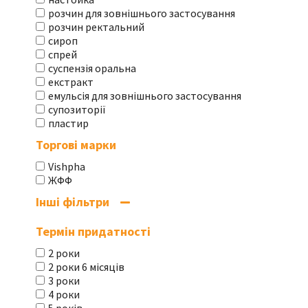
розчин для зовнішнього застосування
розчин ректальний
сироп
спрей
суспензія оральна
екстракт
емульсія для зовнішнього застосування
супозиторії
пластир
Торгові марки
Vishpha
ЖФФ
Інші фільтри
Термін придатності
2 роки
2 роки 6 місяців
3 роки
4 роки