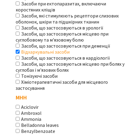
Засоби при ектопаразитах, включаючи
коростяних кліщів
Засоби, які стимулюють рецептори слизових
оболонок, шкіри та підшкірних тканин
Засоби, що застосовуються в урології
Засоби, що застосовуються місцево при
суглобовому та м'язовому болю
Засоби, що застосовуються при деменції
Відхаркувальні засоби
Засоби, що застосовуються в кардіології
Засоби, що застосовуються місцево при болях у
суглобах і м'язових болях
Тонізуючі засоби
Хіміотерапевтичні засоби для місцевого
застосування
МНН
Aciclovir
Ambroxol
Ammonia
Belladonna leaves
Benzylbenzoate