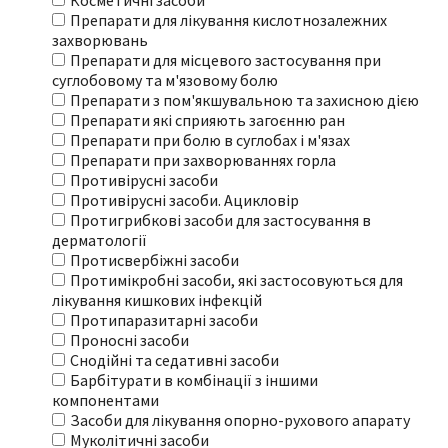
Косметичні засоби
Препарати для лікування кислотнозалежних
захворювань
Препарати для місцевого застосування при
суглобовому та м'язовому болю
Препарати з пом'якшувальною та захисною дією
Препарати які сприяють загоєнню ран
Препарати при болю в суглобах і м'язах
Препарати при захворюваннях горла
Противірусні засоби
Противірусні засоби. Ацикловір
Протигрибкові засоби для застосування в
дерматології
Протисвербіжні засоби
Протимікробні засоби, які застосовуються для
лікування кишкових інфекцій
Протипаразитарні засоби
Проносні засоби
Снодійні та седативні засоби
Барбітурати в комбінації з іншими
компонентами
Засоби для лікування опорно-рухового апарату
Муколітичні засоби