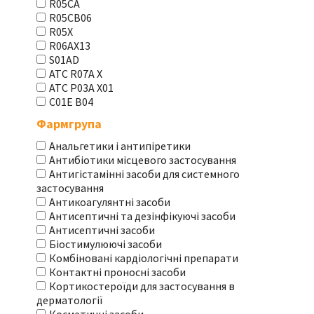
R05CA
R05CB06
R05X
R06AX13
S01AD
АТС R07A X
АТС Р03А Х01
С01Е В04
Фармгрупа
Анальгетики і антипіретики
Антибіотики місцевого застосування
Антигістамінні засоби для системного
застосування
Антикоагулянтні засоби
Антисептичні та дезінфікуючі засоби
Антисептичні засоби
Біостимулюючі засоби
Комбіновані кардіологічні препарати
Контактні проносні засоби
Кортикостероїди для застосування в
дерматології