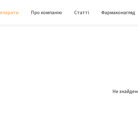
епарати
Про компанію
Статті
Фармаконагляд
Не знайден