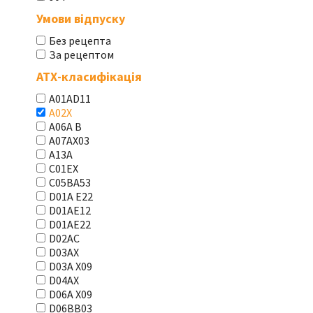
Умови відпуску
Без рецепта
За рецептом
АТХ-класифікація
A01AD11
A02X
A06A В
A07AX03
A13A
C01EX
C05BA53
D01A E22
D01AE12
D01AE22
D02AC
D03AX
D03A X09
D04AX
D06A X09
D06BB03