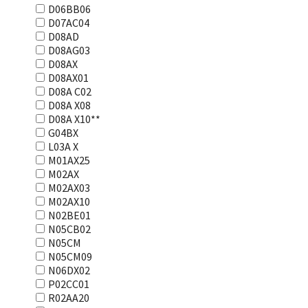
D06BB06
D07AC04
D08AD
D08AG03
D08AX
D08AX01
D08А С02
D08А Х08
D08А Х10**
G04BX
L03А Х
M01AX25
M02AX
M02AX03
M02AX10
N02BE01
N05CB02
N05CM
N05CM09
N06DX02
P02CC01
R02AA20