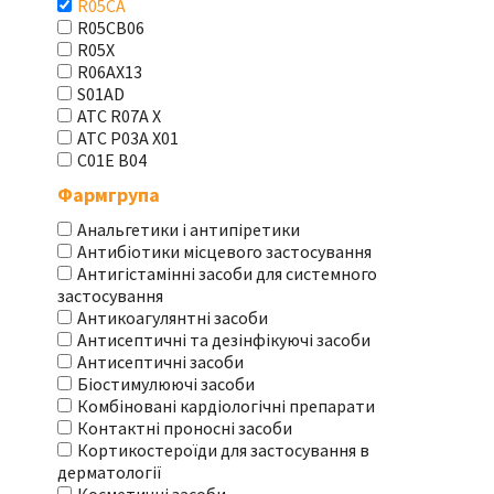
R05CA
R05CB06
R05X
R06AX13
S01AD
АТС R07A X
АТС Р03А Х01
С01Е В04
Фармгрупа
Анальгетики і антипіретики
Антибіотики місцевого застосування
Антигістамінні засоби для системного
застосування
Антикоагулянтні засоби
Антисептичні та дезінфікуючі засоби
Антисептичні засоби
Біостимулюючі засоби
Комбіновані кардіологічні препарати
Контактні проносні засоби
Кортикостероїди для застосування в
дерматології