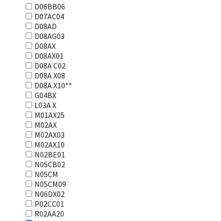
D06BB06
D07AC04
D08AD
D08AG03
D08AX
D08AX01
D08А С02
D08А Х08
D08А Х10**
G04BX
L03А Х
M01AX25
M02AX
M02AX03
M02AX10
N02BE01
N05CB02
N05CM
N05CM09
N06DX02
P02CC01
R02AA20