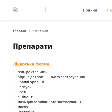
Новини
Пр
ГОЛОВНА
ПРЕПАРАТИ
Препарати
Лікарська форма
гель ректальний
рідина для зовнішнього застосування
краплі оральні
капсули
крем
лінімент
мазь для зовнішнього застосування
масло
настойка