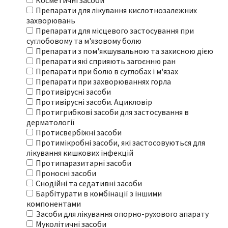
Косметичні засоби
Препарати для лікування кислотнозалежних
захворювань
Препарати для місцевого застосування при
суглобовому та м'язовому болю
Препарати з пом'якшувальною та захисною дією
Препарати які сприяють загоєнню ран
Препарати при болю в суглобах і м'язах
Препарати при захворюваннях горла
Противірусні засоби
Противірусні засоби. Ацикловір
Протигрибкові засоби для застосування в
дерматології
Протисвербіжні засоби
Протимікробні засоби, які застосовуються для
лікування кишкових інфекцій
Протипаразитарні засоби
Проносні засоби
Снодійні та седативні засоби
Барбітурати в комбінації з іншими
компонентами
Засоби для лікування опорно-рухового апарату
Муколітичні засоби