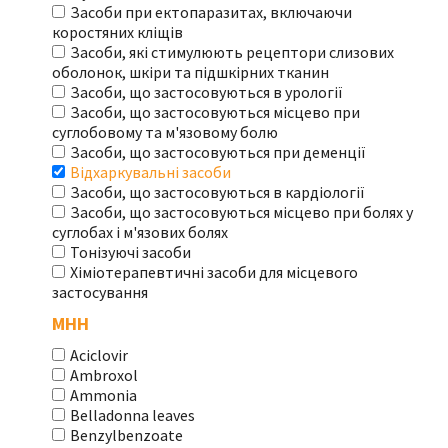
Засоби при ектопаразитах, включаючи
коростяних кліщів
Засоби, які стимулюють рецептори слизових
оболонок, шкіри та підшкірних тканин
Засоби, що застосовуються в урології
Засоби, що застосовуються місцево при
суглобовому та м'язовому болю
Засоби, що застосовуються при деменції
Відхаркувальні засоби
Засоби, що застосовуються в кардіології
Засоби, що застосовуються місцево при болях у
суглобах і м'язових болях
Тонізуючі засоби
Хіміотерапевтичні засоби для місцевого
застосування
МНН
Aciclovir
Ambroxol
Ammonia
Belladonna leaves
Benzylbenzoate