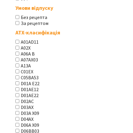
Умови відпуску
Без рецепта
За рецептом
АТХ-класифікація
A01AD11
A02X
A06A В
A07AX03
A13A
C01EX
C05BA53
D01A E22
D01AE12
D01AE22
D02AC
D03AX
D03A X09
D04AX
D06A X09
D06BB03