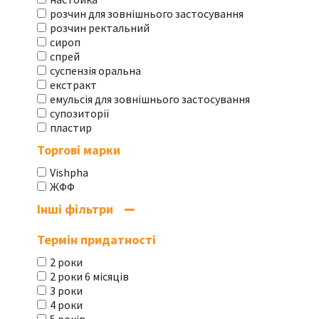
розчин для зовнішнього застосування
розчин ректальний
сироп
спрей
суспензія оральна
екстракт
емульсія для зовнішнього застосування
супозиторії
пластир
Торгові марки
Vishpha
ЖФФ
Інші фільтри
Термін придатності
2 роки
2 роки 6 місяців
3 роки
4 роки