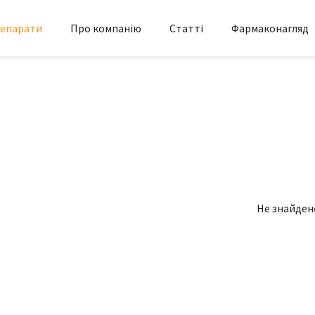
епарати
Про компанію
Статті
Фармаконагляд
Не знайден