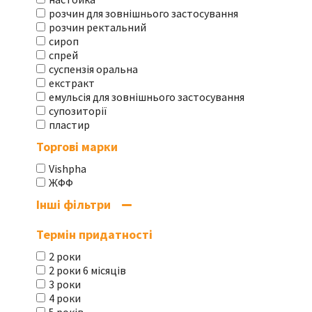
розчин для зовнішнього застосування
розчин ректальний
сироп
спрей
суспензія оральна
екстракт
емульсія для зовнішнього застосування
супозиторії
пластир
Торгові марки
Vishpha
ЖФФ
Інші фільтри
Термін придатності
2 роки
2 роки 6 місяців
3 роки
4 роки