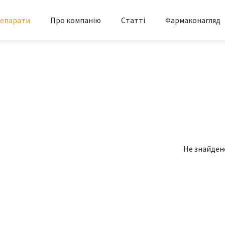
епарати
Про компанію
Статті
Фармаконагляд
Не знайден