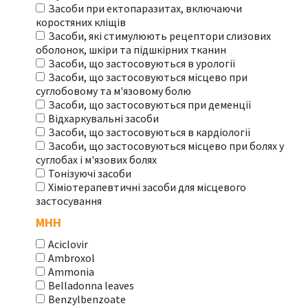
Засоби при ектопаразитах, включаючи
коростяних кліщів
Засоби, які стимулюють рецептори слизових
оболонок, шкіри та підшкірних тканин
Засоби, що застосовуються в урології
Засоби, що застосовуються місцево при
суглобовому та м'язовому болю
Засоби, що застосовуються при деменції
Відхаркувальні засоби
Засоби, що застосовуються в кардіології
Засоби, що застосовуються місцево при болях у
суглобах і м'язових болях
Тонізуючі засоби
Хіміотерапевтичні засоби для місцевого
застосування
МНН
Aciclovir
Ambroxol
Ammonia
Belladonna leaves
Benzylbenzoate