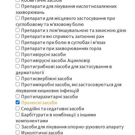
Косметичні засоби
Препарати для лікування кислотнозалежних
захворювань
Препарати для місцевого застосування при
суглобовому та м'язовому болю
Препарати з пом'якшувальною та захисною дією
Препарати які сприяють загоєнню ран
Препарати при болю в суглобах і м'язах
Препарати при захворюваннях горла
Противірусні засоби
Противірусні засоби. Ацикловір
Протигрибкові засоби для застосування в
дерматології
Протисвербіжні засоби
Протимікробні засоби, які застосовуються для
лікування кишкових інфекцій
Протипаразитарні засоби
Проносні засоби
Снодійні та седативні засоби
Барбітурати в комбінації з іншими
компонентами
Засоби для лікування опорно-рухового апарату
Муколітичні засоби