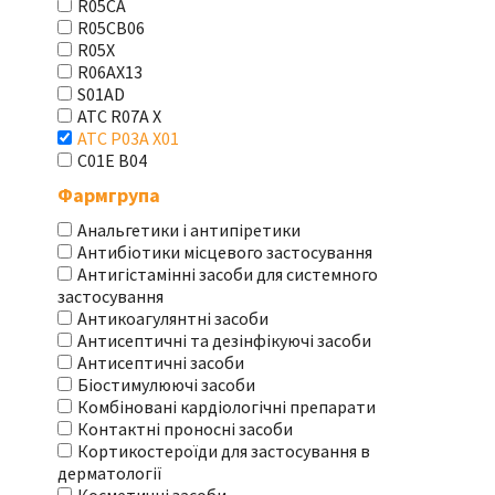
R05CA
R05CB06
R05X
R06AX13
S01AD
АТС R07A X
АТС Р03А Х01
С01Е В04
Фармгрупа
Анальгетики і антипіретики
Антибіотики місцевого застосування
Антигістамінні засоби для системного
застосування
Антикоагулянтні засоби
Антисептичні та дезінфікуючі засоби
Антисептичні засоби
Біостимулюючі засоби
Комбіновані кардіологічні препарати
Контактні проносні засоби
Кортикостероїди для застосування в
дерматології