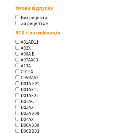
Умови відпуску
Без рецепта
За рецептом
АТХ-класифікація
A01AD11
A02X
A06A В
A07AX03
A13A
C01EX
C05BA53
D01A E22
D01AE12
D01AE22
D02AC
D03AX
D03A X09
D04AX
D06A X09
D06BB03