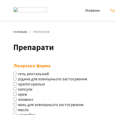
Новини
Пр
ГОЛОВНА
ПРЕПАРАТИ
Препарати
Лікарська форма
гель ректальний
рідина для зовнішнього застосування
краплі оральні
капсули
крем
лінімент
мазь для зовнішнього застосування
масло
настойка