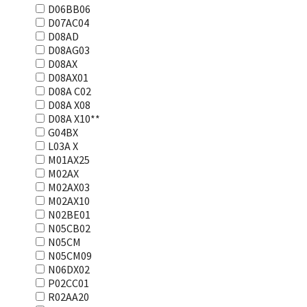
D06BB06
D07AC04
D08AD
D08AG03
D08AX
D08AX01
D08А С02
D08А Х08
D08А Х10**
G04BX
L03А Х
M01AX25
M02AX
M02AX03
M02AX10
N02BE01
N05CB02
N05CM
N05CM09
N06DX02
P02CC01
R02AA20