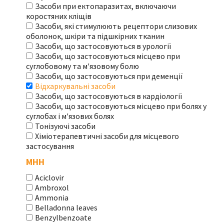
Засоби при ектопаразитах, включаючи
коростяних кліщів
Засоби, які стимулюють рецептори слизових
оболонок, шкіри та підшкірних тканин
Засоби, що застосовуються в урології
Засоби, що застосовуються місцево при
суглобовому та м'язовому болю
Засоби, що застосовуються при деменції
Відхаркувальні засоби
Засоби, що застосовуються в кардіології
Засоби, що застосовуються місцево при болях у
суглобах і м'язових болях
Тонізуючі засоби
Хіміотерапевтичні засоби для місцевого
застосування
МНН
Aciclovir
Ambroxol
Ammonia
Belladonna leaves
Benzylbenzoate