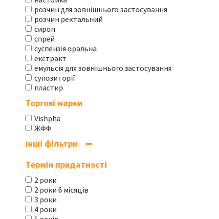
розчин для зовнішнього застосування
розчин ректальний
сироп
спрей
суспензія оральна
екстракт
емульсія для зовнішнього застосування
супозиторії
пластир
Торгові марки
Vishpha
ЖФФ
Інші фільтри
Термін придатності
2 роки
2 роки 6 місяців
3 роки
4 роки