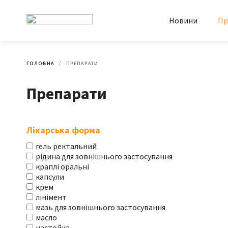
Новини
Пр
ГОЛОВНА
ПРЕПАРАТИ
Препарати
Лікарська форма
гель ректальний
рідина для зовнішнього застосування
краплі оральні
капсули
крем
лінімент
мазь для зовнішнього застосування
масло
настойка