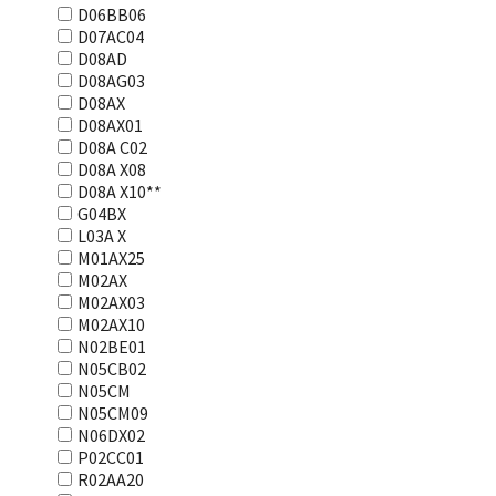
D06BB06
D07AC04
D08AD
D08AG03
D08AX
D08AX01
D08А С02
D08А Х08
D08А Х10**
G04BX
L03А Х
M01AX25
M02AX
M02AX03
M02AX10
N02BE01
N05CB02
N05CM
N05CM09
N06DX02
P02CC01
R02AA20