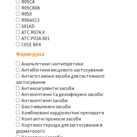
R05CA
R05CB06
R05X
R06AX13
S01AD
АТС R07A X
АТС Р03А Х01
С01Е В04
Фармгрупа
Анальгетики і антипіретики
Антибіотики місцевого застосування
Антигістамінні засоби для системного
застосування
Антикоагулянтні засоби
Антисептичні та дезінфікуючі засоби
Антисептичні засоби
Біостимулюючі засоби
Комбіновані кардіологічні препарати
Контактні проносні засоби
Кортикостероїди для застосування в
дерматології