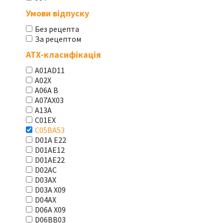
Умови відпуску
Без рецепта
За рецептом
АТХ-класифікація
A01AD11
A02X
A06A В
A07AX03
A13A
C01EX
C05BA53
D01A E22
D01AE12
D01AE22
D02AC
D03AX
D03A X09
D04AX
D06A X09
D06BB03