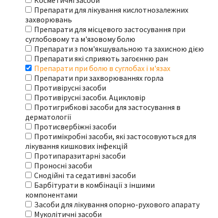
Косметичні засоби
Препарати для лікування кислотнозалежних
захворювань
Препарати для місцевого застосування при
суглобовому та м'язовому болю
Препарати з пом'якшувальною та захисною дією
Препарати які сприяють загоєнню ран
Препарати при болю в суглобах і м'язах
Препарати при захворюваннях горла
Противірусні засоби
Противірусні засоби. Ацикловір
Протигрибкові засоби для застосування в
дерматології
Протисвербіжні засоби
Протимікробні засоби, які застосовуються для
лікування кишкових інфекцій
Протипаразитарні засоби
Проносні засоби
Снодійні та седативні засоби
Барбітурати в комбінації з іншими
компонентами
Засоби для лікування опорно-рухового апарату
Муколітичні засоби