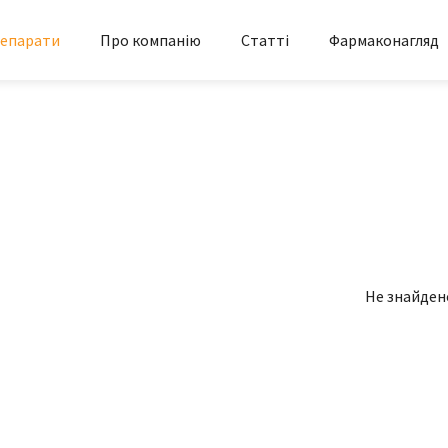
епарати
Про компанію
Статті
Фармаконагляд
Не знайден