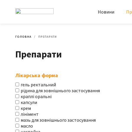
Новини
Пр
ГОЛОВНА
ПРЕПАРАТИ
Препарати
Лікарська форма
гель ректальний
рідина для зовнішнього застосування
краплі оральні
капсули
крем
лінімент
мазь для зовнішнього застосування
масло
настойка