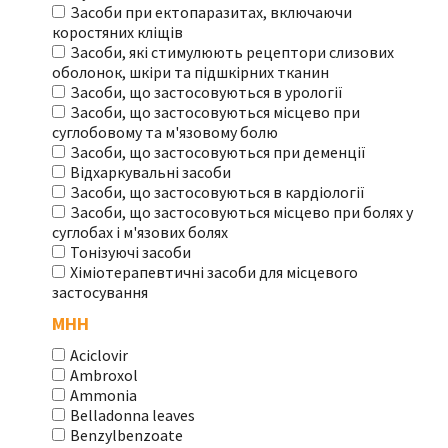
Засоби при ектопаразитах, включаючи
коростяних кліщів
Засоби, які стимулюють рецептори слизових
оболонок, шкіри та підшкірних тканин
Засоби, що застосовуються в урології
Засоби, що застосовуються місцево при
суглобовому та м'язовому болю
Засоби, що застосовуються при деменції
Відхаркувальні засоби
Засоби, що застосовуються в кардіології
Засоби, що застосовуються місцево при болях у
суглобах і м'язових болях
Тонізуючі засоби
Хіміотерапевтичні засоби для місцевого
застосування
МНН
Aciclovir
Ambroxol
Ammonia
Belladonna leaves
Benzylbenzoate