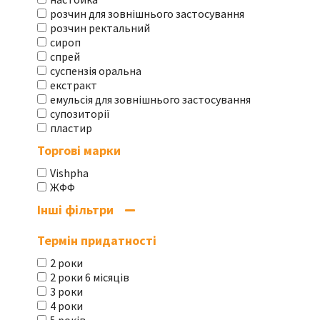
розчин для зовнішнього застосування
розчин ректальний
сироп
спрей
суспензія оральна
екстракт
емульсія для зовнішнього застосування
супозиторії
пластир
Торгові марки
Vishpha
ЖФФ
Інші фільтри
Термін придатності
2 роки
2 роки 6 місяців
3 роки
4 роки