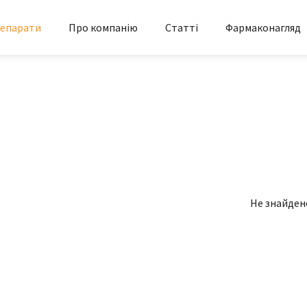
епарати
Про компанію
Статті
Фармаконагляд
Не знайден