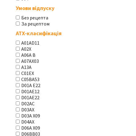
Умови відпуску
Без рецепта
За рецептом
АТХ-класифікація
A01AD11
A02X
A06A В
A07AX03
A13A
C01EX
C05BA53
D01A E22
D01AE12
D01AE22
D02AC
D03AX
D03A X09
D04AX
D06A X09
D06BB03