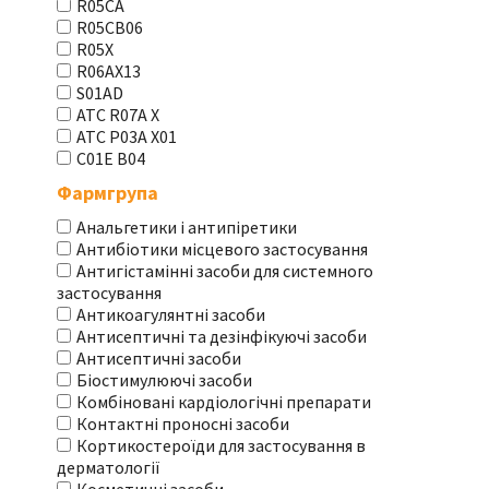
R05CA
R05CB06
R05X
R06AX13
S01AD
АТС R07A X
АТС Р03А Х01
С01Е В04
Фармгрупа
Анальгетики і антипіретики
Антибіотики місцевого застосування
Антигістамінні засоби для системного
застосування
Антикоагулянтні засоби
Антисептичні та дезінфікуючі засоби
Антисептичні засоби
Біостимулюючі засоби
Комбіновані кардіологічні препарати
Контактні проносні засоби
Кортикостероїди для застосування в
дерматології