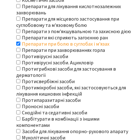
Косметичні засоби
Препарати для лікування кислотнозалежних
захворювань
Препарати для місцевого застосування при
суглобовому та м'язовому болю
Препарати з пом'якшувальною та захисною дією
Препарати які сприяють загоєнню ран
Препарати при болю в суглобах і м'язах
Препарати при захворюваннях горла
Противірусні засоби
Противірусні засоби. Ацикловір
Протигрибкові засоби для застосування в
дерматології
Протисвербіжні засоби
Протимікробні засоби, які застосовуються для
лікування кишкових інфекцій
Протипаразитарні засоби
Проносні засоби
Снодійні та седативні засоби
Барбітурати в комбінації з іншими
компонентами
Засоби для лікування опорно-рухового апарату
Муколітичні засоби