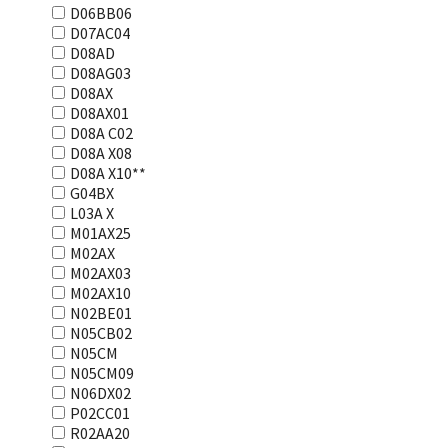
D06BB06
D07AC04
D08AD
D08AG03
D08AX
D08AX01
D08А С02
D08А Х08
D08А Х10**
G04BX
L03А Х
M01AX25
M02AX
M02AX03
M02AX10
N02BE01
N05CB02
N05CM
N05CM09
N06DX02
P02CC01
R02AA20