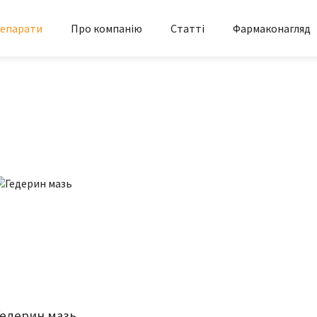
епарати
Про компанію
Статті
Фармаконагляд
Гедерин мазь