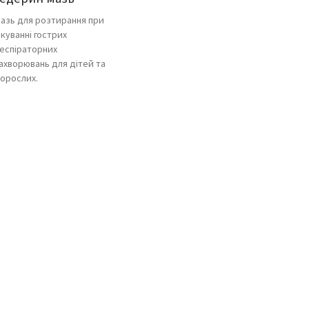
азь для розтирання при
ікуванні гострих
еспіраторних
ахворювань для дітей та
орослих.