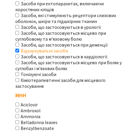
Засоби при ектопаразитах, включаючи
коростяних кліщів
Засоби, які стимулюють рецептори слизових
оболонок, шкіри та підшкірних тканин
Засоби, що застосовуються в урології
Засоби, що застосовуються місцево при
суглобовому та м'язовому болю
Засоби, що застосовуються при деменції
Відхаркувальні засоби
Засоби, що застосовуються в кардіології
Засоби, що застосовуються місцево при болях у
суглобах і м'язових болях
Тонізуючі засоби
Хіміотерапевтичні засоби для місцевого
застосування
МНН
Aciclovir
Ambroxol
Ammonia
Belladonna leaves
Benzylbenzoate