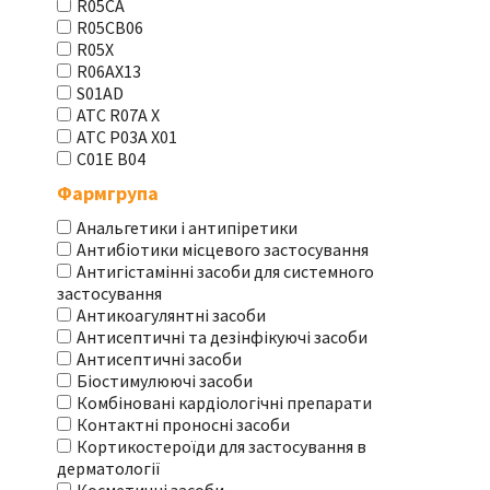
R05CA
R05CB06
R05X
R06AX13
S01AD
АТС R07A X
АТС Р03А Х01
С01Е В04
Фармгрупа
Анальгетики і антипіретики
Антибіотики місцевого застосування
Антигістамінні засоби для системного
застосування
Антикоагулянтні засоби
Антисептичні та дезінфікуючі засоби
Антисептичні засоби
Біостимулюючі засоби
Комбіновані кардіологічні препарати
Контактні проносні засоби
Кортикостероїди для застосування в
дерматології