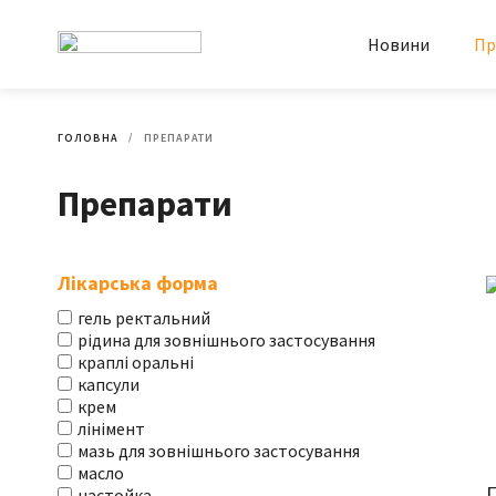
Новини
Пр
ГОЛОВНА
ПРЕПАРАТИ
Препарати
Лікарська форма
гель ректальний
рідина для зовнішнього застосування
краплі оральні
капсули
крем
лінімент
мазь для зовнішнього застосування
масло
настойка