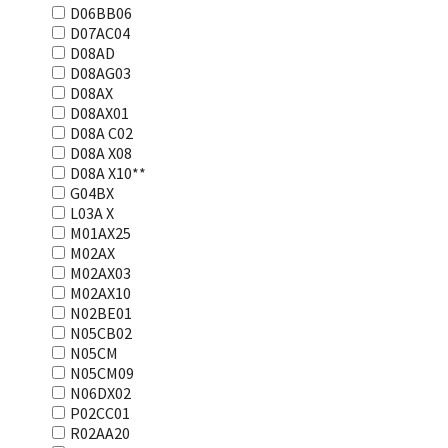
D06BB06
D07AC04
D08AD
D08AG03
D08AX
D08AX01
D08А С02
D08А Х08
D08А Х10**
G04BX
L03А Х
M01AX25
M02AX
M02AX03
M02AX10
N02BE01
N05CB02
N05CM
N05CM09
N06DX02
P02CC01
R02AA20