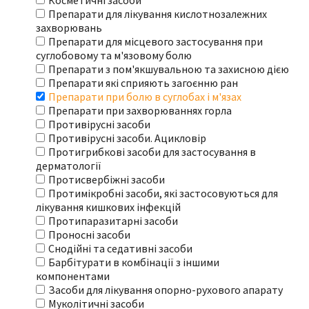
Косметичні засоби
Препарати для лікування кислотнозалежних
захворювань
Препарати для місцевого застосування при
суглобовому та м'язовому болю
Препарати з пом'якшувальною та захисною дією
Препарати які сприяють загоєнню ран
Препарати при болю в суглобах і м'язах
Препарати при захворюваннях горла
Противірусні засоби
Противірусні засоби. Ацикловір
Протигрибкові засоби для застосування в
дерматології
Протисвербіжні засоби
Протимікробні засоби, які застосовуються для
лікування кишкових інфекцій
Протипаразитарні засоби
Проносні засоби
Снодійні та седативні засоби
Барбітурати в комбінації з іншими
компонентами
Засоби для лікування опорно-рухового апарату
Муколітичні засоби