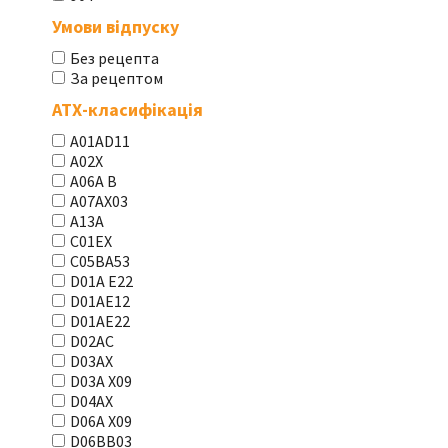
Умови відпуску
Без рецепта
За рецептом
АТХ-класифікація
A01AD11
A02X
A06A В
A07AX03
A13A
C01EX
C05BA53
D01A E22
D01AE12
D01AE22
D02AC
D03AX
D03A X09
D04AX
D06A X09
D06BB03