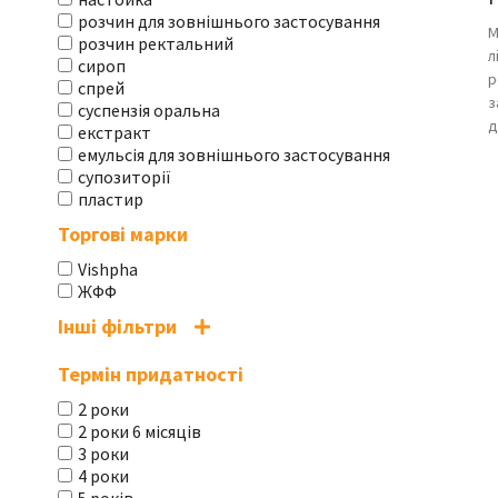
розчин для зовнішнього застосування
М
розчин ректальний
л
сироп
р
спрей
з
суспензія оральна
д
екстракт
емульсія для зовнішнього застосування
супозиторії
пластир
Торгові марки
Vishpha
ЖФФ
Інші фільтри
Термін придатності
2 роки
2 роки 6 місяців
3 роки
4 роки