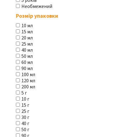
5 років
Необмежений
Розмір упаковки
10 мл
15 мл
20 мл
25 мл
40 мл
50 мл
60 мл
90 мл
100 мл
120 мл
200 мл
5 г
10 г
15 г
25 г
30 г
40 г
50 г
90 г