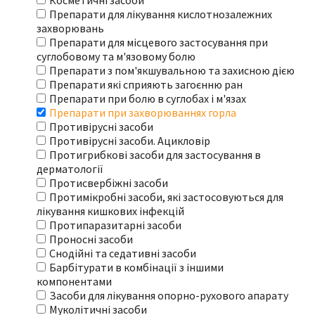
Косметичні засоби
Препарати для лікування кислотнозалежних
захворювань
Препарати для місцевого застосування при
суглобовому та м'язовому болю
Препарати з пом'якшувальною та захисною дією
Препарати які сприяють загоєнню ран
Препарати при болю в суглобах і м'язах
Препарати при захворюваннях горла
Противірусні засоби
Противірусні засоби. Ацикловір
Протигрибкові засоби для застосування в
дерматології
Протисвербіжні засоби
Протимікробні засоби, які застосовуються для
лікування кишкових інфекцій
Протипаразитарні засоби
Проносні засоби
Снодійні та седативні засоби
Барбітурати в комбінації з іншими
компонентами
Засоби для лікування опорно-рухового апарату
Муколітичні засоби