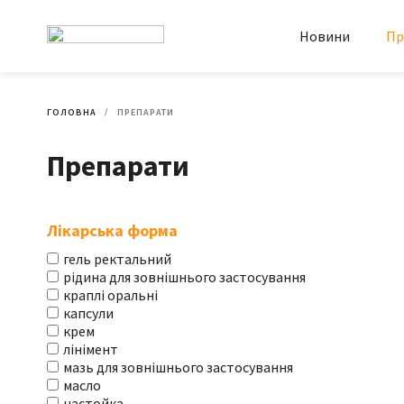
Новини
Пр
ГОЛОВНА
ПРЕПАРАТИ
Препарати
Лікарська форма
гель ректальний
рідина для зовнішнього застосування
краплі оральні
капсули
крем
лінімент
мазь для зовнішнього застосування
масло
настойка