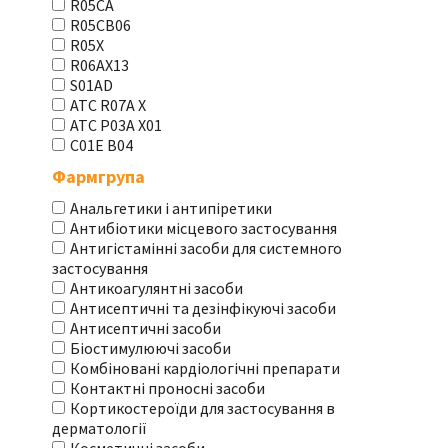
R05CA
R05CB06
R05X
R06AX13
S01AD
АТС R07A X
АТС Р03А Х01
С01Е В04
Фармгрупа
Анальгетики і антипіретики
Антибіотики місцевого застосування
Антигістамінні засоби для системного
застосування
Антикоагулянтні засоби
Антисептичні та дезінфікуючі засоби
Антисептичні засоби
Біостимулюючі засоби
Комбіновані кардіологічні препарати
Контактні проносні засоби
Кортикостероїди для застосування в
дерматології