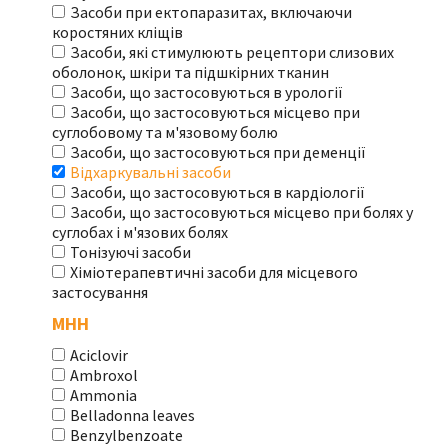
Засоби при ектопаразитах, включаючи
коростяних кліщів
Засоби, які стимулюють рецептори слизових
оболонок, шкіри та підшкірних тканин
Засоби, що застосовуються в урології
Засоби, що застосовуються місцево при
суглобовому та м'язовому болю
Засоби, що застосовуються при деменції
Відхаркувальні засоби
Засоби, що застосовуються в кардіології
Засоби, що застосовуються місцево при болях у
суглобах і м'язових болях
Тонізуючі засоби
Хіміотерапевтичні засоби для місцевого
застосування
МНН
Aciclovir
Ambroxol
Ammonia
Belladonna leaves
Benzylbenzoate