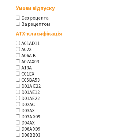
Умови відпуску
Без рецепта
За рецептом
АТХ-класифікація
A01AD11
A02X
A06A В
A07AX03
A13A
C01EX
C05BA53
D01A E22
D01AE12
D01AE22
D02AC
D03AX
D03A X09
D04AX
D06A X09
D06BB03