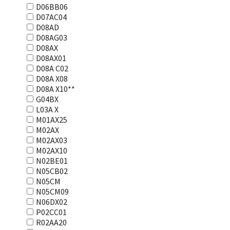
D06BB06
D07AC04
D08AD
D08AG03
D08AX
D08AX01
D08А С02
D08А Х08
D08А Х10**
G04BX
L03А Х
M01AX25
M02AX
M02AX03
M02AX10
N02BE01
N05CB02
N05CM
N05CM09
N06DX02
P02CC01
R02AA20