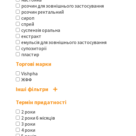
розчин для зовнішнього застосування
розчин ректальний
сироп
спрей
суспензія оральна
екстракт
емульсія для зовнішнього застосування
супозиторії
пластир
Торгові марки
Vishpha
ЖФФ
Інші фільтри
Термін придатності
2 роки
2 роки 6 місяців
3 роки
4 роки