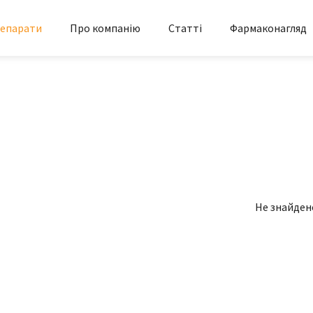
епарати
Про компанію
Статті
Фармаконагляд
Не знайден