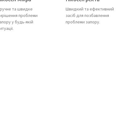
ручне та швидке
Швидкий та ефективний
ирішення проблеми
засіб для позбавлення
апору у будь-якій
проблеми запору.
итуації.