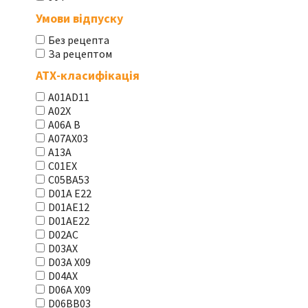
Умови відпуску
Без рецепта
За рецептом
АТХ-класифікація
A01AD11
A02X
A06A В
A07AX03
A13A
C01EX
C05BA53
D01A E22
D01AE12
D01AE22
D02AC
D03AX
D03A X09
D04AX
D06A X09
D06BB03