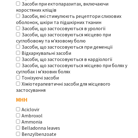
Засоби при ектопаразитах, включаючи
коростяних кліщів
Засоби, які стимулюють рецептори слизових
оболонок, шкіри та підшкірних тканин
Засоби, що застосовуються в урології
Засоби, що застосовуються місцево при
суглобовому та м'язовому болю
Засоби, що застосовуються при деменції
Відхаркувальні засоби
Засоби, що застосовуються в кардіології
Засоби, що застосовуються місцево при болях у
суглобах і м'язових болях
Тонізуючі засоби
Хіміотерапевтичні засоби для місцевого
застосування
МНН
Aciclovir
Ambroxol
Ammonia
Belladonna leaves
Benzylbenzoate