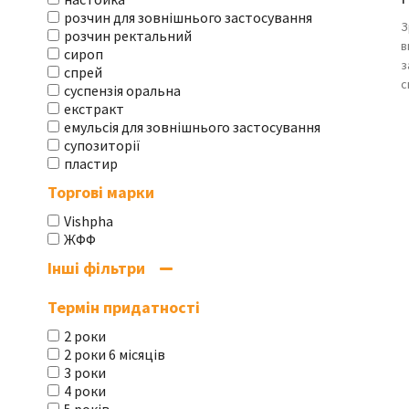
розчин для зовнішнього застосування
З
розчин ректальний
в
сироп
з
спрей
с
суспензія оральна
екстракт
емульсія для зовнішнього застосування
супозиторії
пластир
Торгові марки
Vishpha
ЖФФ
Інші фільтри
Термін придатності
2 роки
2 роки 6 місяців
3 роки
4 роки