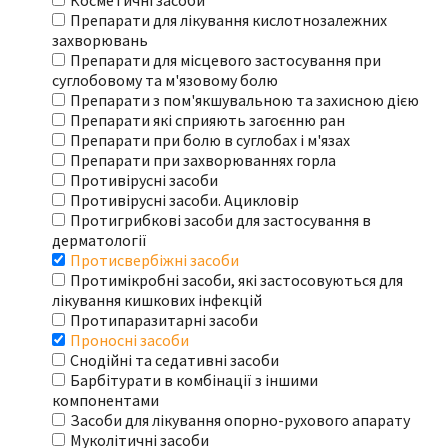
Косметичні засоби
Препарати для лікування кислотнозалежних
захворювань
Препарати для місцевого застосування при
суглобовому та м'язовому болю
Препарати з пом'якшувальною та захисною дією
Препарати які сприяють загоєнню ран
Препарати при болю в суглобах і м'язах
Препарати при захворюваннях горла
Противірусні засоби
Противірусні засоби. Ацикловір
Протигрибкові засоби для застосування в
дерматології
Протисвербіжні засоби
Протимікробні засоби, які застосовуються для
лікування кишкових інфекцій
Протипаразитарні засоби
Проносні засоби
Снодійні та седативні засоби
Барбітурати в комбінації з іншими
компонентами
Засоби для лікування опорно-рухового апарату
Муколітичні засоби