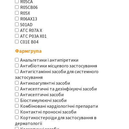
R05CA
R05CB06
R05X
R06AX13
S01AD
АТС R07A X
АТС Р03А Х01
С01Е В04
Фармгрупа
Анальгетики і антипіретики
Антибіотики місцевого застосування
Антигістамінні засоби для системного
застосування
Антикоагулянтні засоби
Антисептичні та дезінфікуючі засоби
Антисептичні засоби
Біостимулюючі засоби
Комбіновані кардіологічні препарати
Контактні проносні засоби
Кортикостероїди для застосування в
дерматології