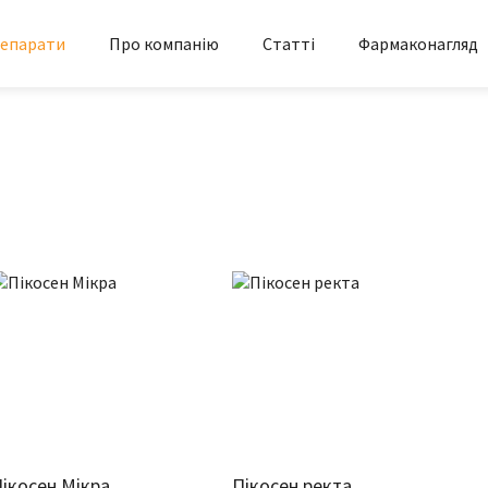
епарати
Про компанію
Статті
Фармаконагляд
ікосен Мікра
Пікосен ректа