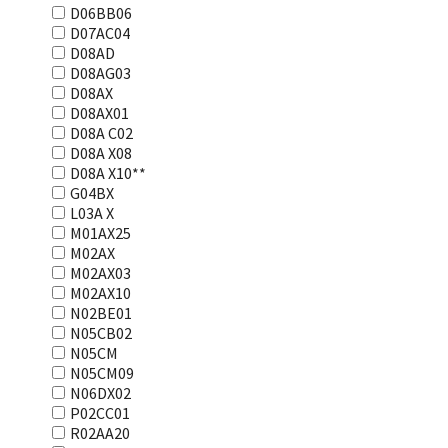
D06BB06
D07AC04
D08AD
D08AG03
D08AX
D08AX01
D08А С02
D08А Х08
D08А Х10**
G04BX
L03А Х
M01AX25
M02AX
M02AX03
M02AX10
N02BE01
N05CB02
N05CM
N05CM09
N06DX02
P02CC01
R02AA20