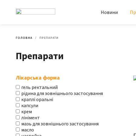
Новини
Пр
ГОЛОВНА
ПРЕПАРАТИ
Препарати
Лікарська форма
гель ректальний
рідина для зовнішнього застосування
краплі оральні
капсули
крем
лінімент
мазь для зовнішнього застосування
масло
П
настойка