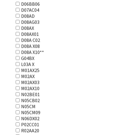
D06BB06
D07AC04
D08AD
D08AG03
D08AX
D08AX01
D08А С02
D08А Х08
D08А Х10**
G04BX
L03А Х
M01AX25
M02AX
M02AX03
M02AX10
N02BE01
N05CB02
N05CM
N05CM09
N06DX02
P02CC01
R02AA20