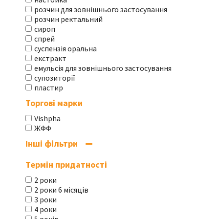
розчин для зовнішнього застосування
розчин ректальний
сироп
спрей
суспензія оральна
екстракт
емульсія для зовнішнього застосування
супозиторії
пластир
Торгові марки
Vishpha
ЖФФ
Інші фільтри
Термін придатності
2 роки
2 роки 6 місяців
3 роки
4 роки