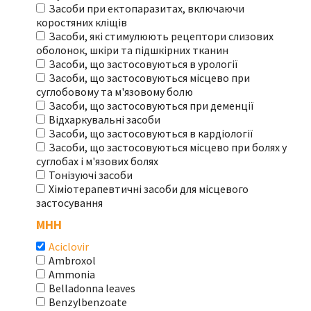
Засоби при ектопаразитах, включаючи
коростяних кліщів
Засоби, які стимулюють рецептори слизових
оболонок, шкіри та підшкірних тканин
Засоби, що застосовуються в урології
Засоби, що застосовуються місцево при
суглобовому та м'язовому болю
Засоби, що застосовуються при деменції
Відхаркувальні засоби
Засоби, що застосовуються в кардіології
Засоби, що застосовуються місцево при болях у
суглобах і м'язових болях
Тонізуючі засоби
Хіміотерапевтичні засоби для місцевого
застосування
МНН
Aciclovir
Ambroxol
Ammonia
Belladonna leaves
Benzylbenzoate