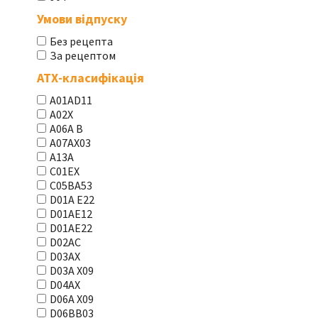
Умови відпуску
Без рецепта
За рецептом
АТХ-класифікація
A01AD11
A02X
A06A В
A07AX03
A13A
C01EX
C05BA53
D01A E22
D01AE12
D01AE22
D02AC
D03AX
D03A X09
D04AX
D06A X09
D06BB03