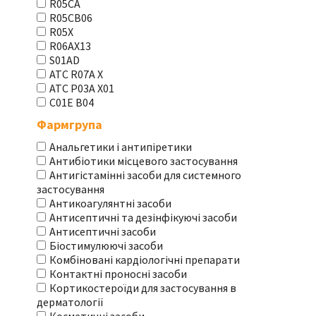
R05CA
R05CB06
R05X
R06AX13
S01AD
АТС R07A X
АТС Р03А Х01
С01Е В04
Фармгрупа
Анальгетики і антипіретики
Антибіотики місцевого застосування
Антигістамінні засоби для системного
застосування
Антикоагулянтні засоби
Антисептичні та дезінфікуючі засоби
Антисептичні засоби
Біостимулюючі засоби
Комбіновані кардіологічні препарати
Контактні проносні засоби
Кортикостероїди для застосування в
дерматології