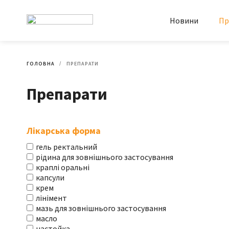
Новини
Пр
ГОЛОВНА
ПРЕПАРАТИ
Препарати
Лікарська форма
гель ректальний
рідина для зовнішнього застосування
краплі оральні
капсули
крем
лінімент
мазь для зовнішнього застосування
масло
настойка