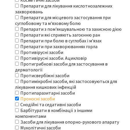
Косметичні засоби
Препарати для лікування кислотнозалежних
захворювань
Препарати для місцевого застосування при
суглобовому та м'язовому болю
Препарати з пом'якшувальною та захисною дією
Препарати які сприяють загоєнню ран
Препарати при болю в суглобах і м'язах
Препарати при захворюваннях горла
Противірусні засоби
Противірусні засоби. Ацикловір
Протигрибкові засоби для застосування в
дерматології
Протисвербіжні засоби
Протимікробні засоби, які застосовуються для
лікування кишкових інфекцій
Протипаразитарні засоби
Проносні засоби
Снодійні та седативні засоби
Барбітурати в комбінації з іншими
компонентами
Засоби для лікування опорно-рухового апарату
Муколітичні засоби