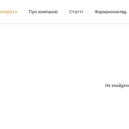
епарати
Про компанію
Статті
Фармаконагляд
Не знайден