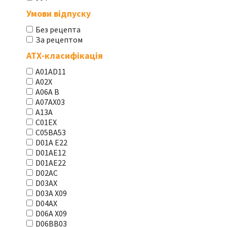
Умови відпуску
Без рецепта
За рецептом
АТХ-класифікація
A01AD11
A02X
A06A В
A07AX03
A13A
C01EX
C05BA53
D01A E22
D01AE12
D01AE22
D02AC
D03AX
D03A X09
D04AX
D06A X09
D06BB03