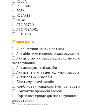
R05CA
R05CB06
R05X
R06AX13
S01AD
АТС R07A X
АТС Р03А Х01
С01Е В04
Фармгрупа
Анальгетики і антипіретики
Антибіотики місцевого застосування
Антигістамінні засоби для системного
застосування
Антикоагулянтні засоби
Антисептичні та дезінфікуючі засоби
Антисептичні засоби
Біостимулюючі засоби
Комбіновані кардіологічні препарати
Контактні проносні засоби
Кортикостероїди для застосування в
дерматології