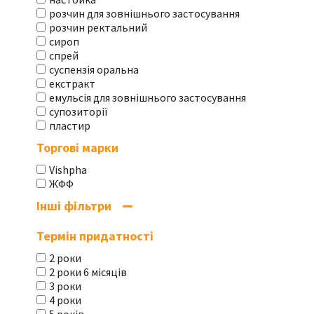
розчин для зовнішнього застосування
розчин ректальний
сироп
спрей
суспензія оральна
екстракт
емульсія для зовнішнього застосування
супозиторії
пластир
Торгові марки
Vishpha
ЖФФ
Інші фільтри
Термін придатності
2 роки
2 роки 6 місяців
3 роки
4 роки