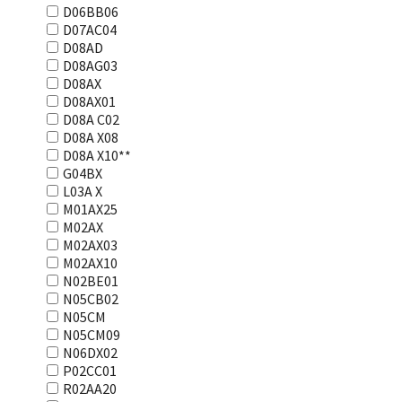
D06BB06
D07AC04
D08AD
D08AG03
D08AX
D08AX01
D08А С02
D08А Х08
D08А Х10**
G04BX
L03А Х
M01AX25
M02AX
M02AX03
M02AX10
N02BE01
N05CB02
N05CM
N05CM09
N06DX02
P02CC01
R02AA20