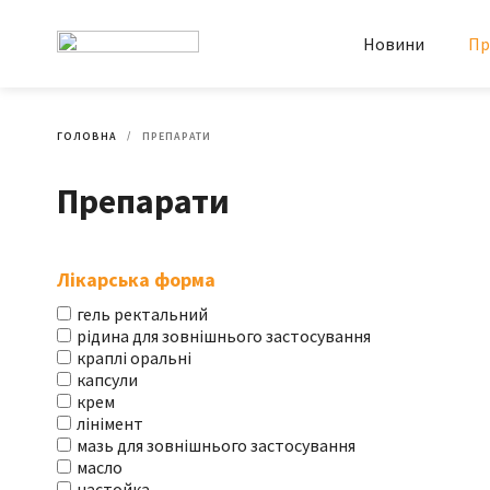
Новини
Пр
ГОЛОВНА
ПРЕПАРАТИ
Препарати
Лікарська форма
гель ректальний
рідина для зовнішнього застосування
краплі оральні
капсули
крем
лінімент
мазь для зовнішнього застосування
масло
настойка