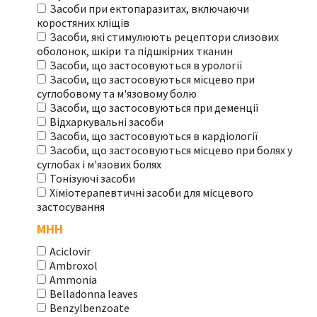
Засоби при ектопаразитах, включаючи
коростяних кліщів
Засоби, які стимулюють рецептори слизових
оболонок, шкіри та підшкірних тканин
Засоби, що застосовуються в урології
Засоби, що застосовуються місцево при
суглобовому та м'язовому болю
Засоби, що застосовуються при деменції
Відхаркувальні засоби
Засоби, що застосовуються в кардіології
Засоби, що застосовуються місцево при болях у
суглобах і м'язових болях
Тонізуючі засоби
Хіміотерапевтичні засоби для місцевого
застосування
МНН
Aciclovir
Ambroxol
Ammonia
Belladonna leaves
Benzylbenzoate