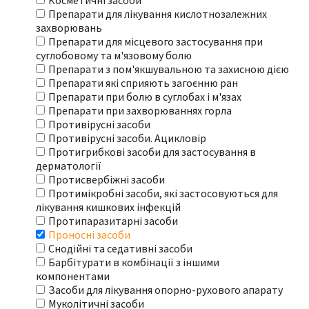
Косметичні засоби
Препарати для лікування кислотнозалежних
захворювань
Препарати для місцевого застосування при
суглобовому та м'язовому болю
Препарати з пом'якшувальною та захисною дією
Препарати які сприяють загоєнню ран
Препарати при болю в суглобах і м'язах
Препарати при захворюваннях горла
Противірусні засоби
Противірусні засоби. Ацикловір
Протигрибкові засоби для застосування в
дерматології
Протисвербіжні засоби
Протимікробні засоби, які застосовуються для
лікування кишкових інфекцій
Протипаразитарні засоби
Проносні засоби
Снодійні та седативні засоби
Барбітурати в комбінації з іншими
компонентами
Засоби для лікування опорно-рухового апарату
Муколітичні засоби