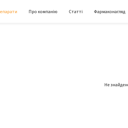
епарати
Про компанію
Статті
Фармаконагляд
Не знайден