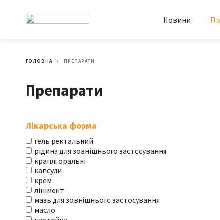
Новини
Пр
ГОЛОВНА
ПРЕПАРАТИ
Препарати
Лікарська форма
гель ректальний
рідина для зовнішнього застосування
краплі оральні
капсули
крем
лінімент
мазь для зовнішнього застосування
масло
настойка