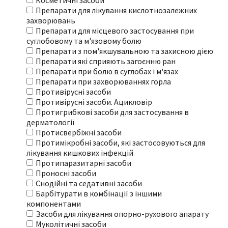
Косметичні засоби
Препарати для лікування кислотнозалежних
захворювань
Препарати для місцевого застосування при
суглобовому та м'язовому болю
Препарати з пом'якшувальною та захисною дією
Препарати які сприяють загоєнню ран
Препарати при болю в суглобах і м'язах
Препарати при захворюваннях горла
Противірусні засоби
Противірусні засоби. Ацикловір
Протигрибкові засоби для застосування в
дерматології
Протисвербіжні засоби
Протимікробні засоби, які застосовуються для
лікування кишкових інфекцій
Протипаразитарні засоби
Проносні засоби
Снодійні та седативні засоби
Барбітурати в комбінації з іншими
компонентами
Засоби для лікування опорно-рухового апарату
Муколітичні засоби