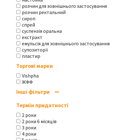
розчин для зовнішнього застосування
розчин ректальний
сироп
спрей
суспензія оральна
екстракт
емульсія для зовнішнього застосування
супозиторії
пластир
Торгові марки
Vishpha
ЖФФ
Інші фільтри
Термін придатності
2 роки
2 роки 6 місяців
3 роки
4 роки