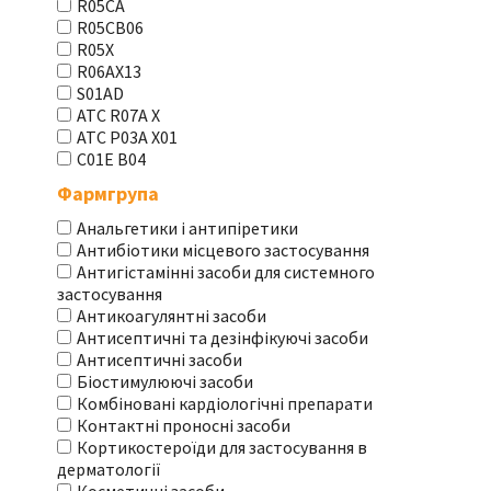
R05CA
R05CB06
R05X
R06AX13
S01AD
АТС R07A X
АТС Р03А Х01
С01Е В04
Фармгрупа
Анальгетики і антипіретики
Антибіотики місцевого застосування
Антигістамінні засоби для системного
застосування
Антикоагулянтні засоби
Антисептичні та дезінфікуючі засоби
Антисептичні засоби
Біостимулюючі засоби
Комбіновані кардіологічні препарати
Контактні проносні засоби
Кортикостероїди для застосування в
дерматології