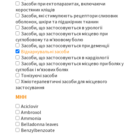
Засоби при ектопаразитах, включаючи
коростяних кліщів
Засоби, які стимулюють рецептори слизових
оболонок, шкіри та підшкірних тканин
Засоби, що застосовуються в урології
Засоби, що застосовуються місцево при
суглобовому та м'язовому болю
Засоби, що застосовуються при деменції
Відхаркувальні засоби
Засоби, що застосовуються в кардіології
Засоби, що застосовуються місцево при болях у
суглобах і м'язових болях
Тонізуючі засоби
Хіміотерапевтичні засоби для місцевого
застосування
МНН
Aciclovir
Ambroxol
Ammonia
Belladonna leaves
Benzylbenzoate