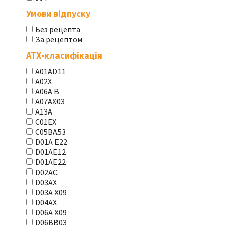
Умови відпуску
Без рецепта
За рецептом
АТХ-класифікація
A01AD11
A02X
A06A В
A07AX03
A13A
C01EX
C05BA53
D01A E22
D01AE12
D01AE22
D02AC
D03AX
D03A X09
D04AX
D06A X09
D06BB03