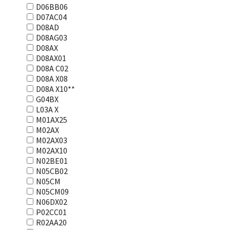
D06BB06
D07AC04
D08AD
D08AG03
D08AX
D08AX01
D08А С02
D08А Х08
D08А Х10**
G04BX
L03А Х
M01AX25
M02AX
M02AX03
M02AX10
N02BE01
N05CB02
N05CM
N05CM09
N06DX02
P02CC01
R02AA20