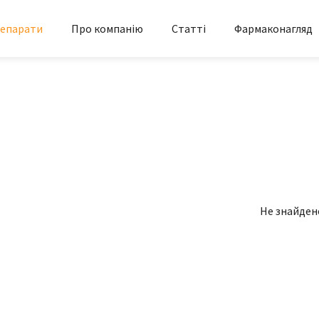
епарати
Про компанію
Статті
Фармаконагляд
Не знайден