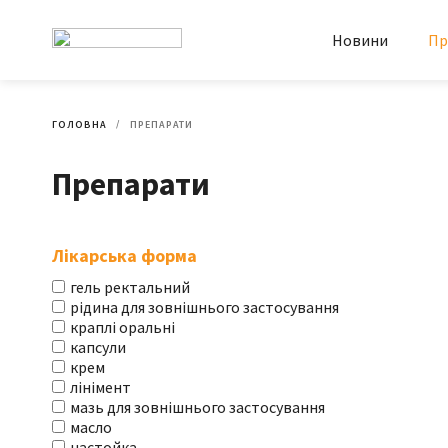
Новини
Пр
ГОЛОВНА
ПРЕПАРАТИ
Препарати
Лікарська форма
гель ректальний
рідина для зовнішнього застосування
краплі оральні
капсули
крем
лінімент
мазь для зовнішнього застосування
масло
настойка