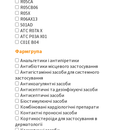
R05CA
R05CB06
R05X
R06AX13
S01AD
АТС R07A X
АТС Р03А Х01
С01Е В04
Фармгрупа
Анальгетики і антипіретики
Антибіотики місцевого застосування
Антигістамінні засоби для системного
застосування
Антикоагулянтні засоби
Антисептичні та дезінфікуючі засоби
Антисептичні засоби
Біостимулюючі засоби
Комбіновані кардіологічні препарати
Контактні проносні засоби
Кортикостероїди для застосування в
дерматології