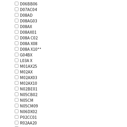
D06BB06
D07AC04
D08AD
D08AG03
D08AX
D08AX01
D08А С02
D08А Х08
D08А Х10**
G04BX
L03А Х
M01AX25
M02AX
M02AX03
M02AX10
N02BE01
N05CB02
N05CM
N05CM09
N06DX02
P02CC01
R02AA20