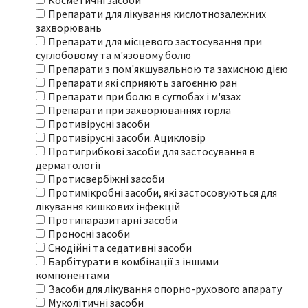
Косметичні засоби
Препарати для лікування кислотнозалежних
захворювань
Препарати для місцевого застосування при
суглобовому та м'язовому болю
Препарати з пом'якшувальною та захисною дією
Препарати які сприяють загоєнню ран
Препарати при болю в суглобах і м'язах
Препарати при захворюваннях горла
Противірусні засоби
Противірусні засоби. Ацикловір
Протигрибкові засоби для застосування в
дерматології
Протисвербіжні засоби
Протимікробні засоби, які застосовуються для
лікування кишкових інфекцій
Протипаразитарні засоби
Проносні засоби
Снодійні та седативні засоби
Барбітурати в комбінації з іншими
компонентами
Засоби для лікування опорно-рухового апарату
Муколітичні засоби