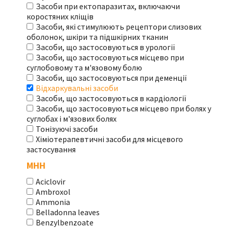
Засоби при ектопаразитах, включаючи
коростяних кліщів
Засоби, які стимулюють рецептори слизових
оболонок, шкіри та підшкірних тканин
Засоби, що застосовуються в урології
Засоби, що застосовуються місцево при
суглобовому та м'язовому болю
Засоби, що застосовуються при деменції
Відхаркувальні засоби
Засоби, що застосовуються в кардіології
Засоби, що застосовуються місцево при болях у
суглобах і м'язових болях
Тонізуючі засоби
Хіміотерапевтичні засоби для місцевого
застосування
МНН
Aciclovir
Ambroxol
Ammonia
Belladonna leaves
Benzylbenzoate