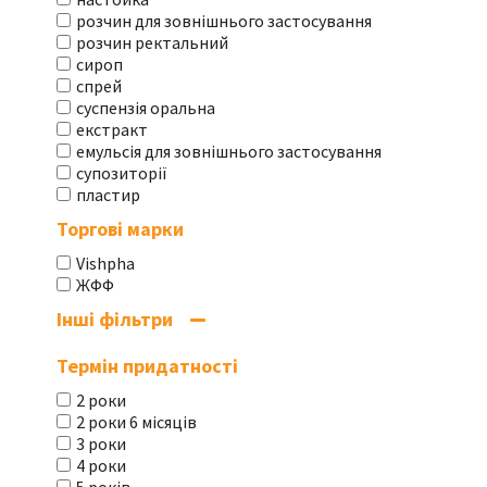
розчин для зовнішнього застосування
розчин ректальний
сироп
спрей
суспензія оральна
екстракт
емульсія для зовнішнього застосування
супозиторії
пластир
Торгові марки
Vishpha
ЖФФ
Інші фільтри
Термін придатності
2 роки
2 роки 6 місяців
3 роки
4 роки