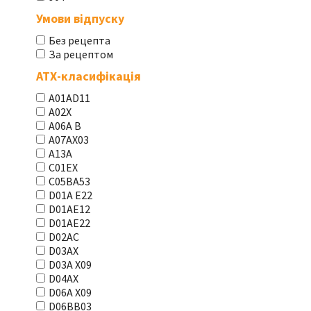
Умови відпуску
Без рецепта
За рецептом
АТХ-класифікація
A01AD11
A02X
A06A В
A07AX03
A13A
C01EX
C05BA53
D01A E22
D01AE12
D01AE22
D02AC
D03AX
D03A X09
D04AX
D06A X09
D06BB03