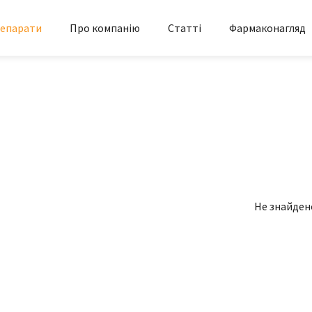
епарати
Про компанію
Статті
Фармаконагляд
Не знайден