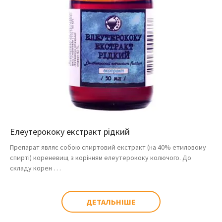
Елеутерококу екстракт рідкий
Препарат являє собою спиртовий екстракт (на 40% етиловому
спирті) кореневищ з корінням елеутерококу колючого. До
складу корен . . .
ДЕТАЛЬНІШЕ