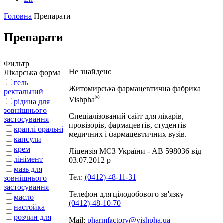
Головна
Препарати
Препарати
Фильтр
Не знайдено
Лікарська форма
гель
Житомирська фармацевтична фабрика
ректальний
®
Vishpha
рідина для
зовнішнього
Спеціалізований сайт для лікарів,
застосування
провізорів, фармацевтів, студентів
краплі оральні
медичних і фармацевтичних вузів.
капсули
крем
Ліцензія МОЗ України - АВ 598036 від
лінімент
03.07.2012 р
мазь для
Тел:
(0412)-48-11-31
зовнішнього
застосування
Телефон для цілодобового зв'язку
масло
(0412)-48-10-70
настойка
розчин для
Mail:
pharmfactory@vishpha.ua