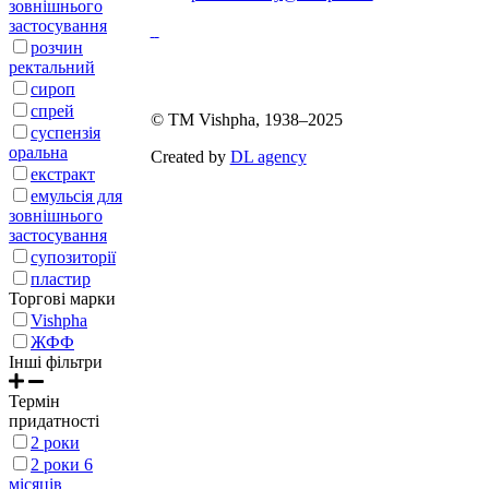
зовнішнього
застосування
розчин
ректальний
Карта сайту
сироп
спрей
© ТМ Vishpha, 1938–2025
суспензія
оральна
Created by
DL agency
екстракт
емульсія для
зовнішнього
застосування
супозиторії
пластир
Торгові марки
Vishpha
ЖФФ
Інші фільтри
Термін
придатності
2 роки
2 роки 6
місяців