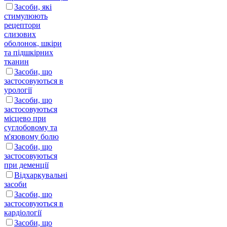
Засоби, які
стимулюють
рецептори
слизових
оболонок, шкіри
та підшкірних
тканин
Засоби, що
застосовуються в
урології
Засоби, що
застосовуються
місцево при
суглобовому та
м'язовому болю
Засоби, що
застосовуються
при деменції
Відхаркувальні
засоби
Засоби, що
застосовуються в
кардіології
Засоби, що