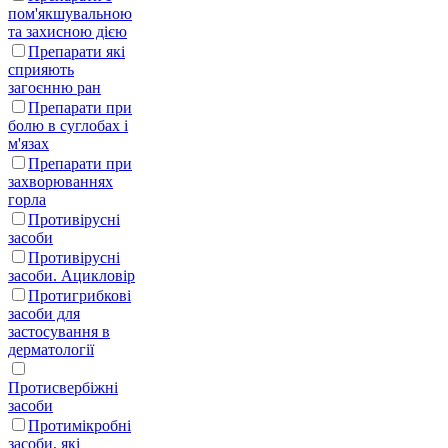
пом'якшувальною
та захисною дією
Препарати які
сприяють
загоєнню ран
Препарати при
болю в суглобах і
м'язах
Препарати при
захворюваннях
горла
Противірусні
засоби
Противірусні
засоби. Ацикловір
Протигрибкові
засоби для
застосування в
дерматології
Протисвербіжні
засоби
Протимікробні
засоби, які