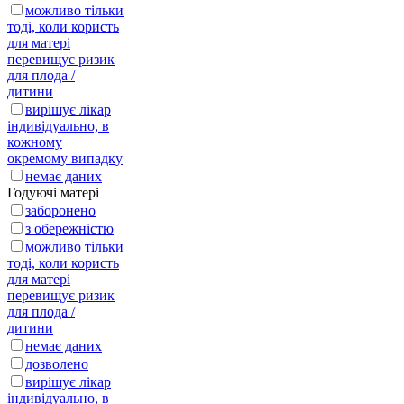
можливо тільки
тоді, коли користь
для матері
перевищує ризик
для плода /
дитини
вирішує лікар
індивідуально, в
кожному
окремому випадку
немає даних
Годуючі матері
заборонено
з обережністю
можливо тільки
тоді, коли користь
для матері
перевищує ризик
для плода /
дитини
немає даних
дозволено
вирішує лікар
індивідуально, в