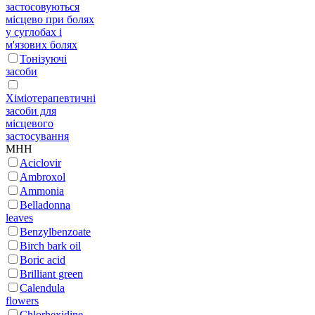
застосовуються
місцево при болях
у суглобах і
м'язових болях
Тонізуючі
засоби
Хіміотерапевтичні
засоби для
місцевого
застосування
МНН
Aciclovir
Ambroxol
Ammonia
Belladonna
leaves
Benzylbenzoate
Birch bark oil
Boric acid
Brilliant green
Calendula
flowers
Chlorhexidine