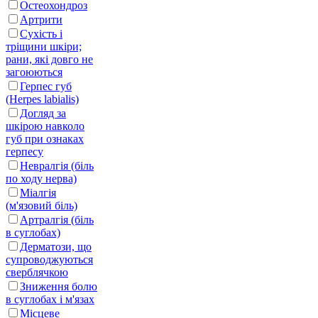
Остеохондроз
Артрити
Сухість і
тріщини шкіри;
рани, які довго не
загоюються
Герпес губ
(Herpes labialis)
Догляд за
шкірою навколо
губ при ознаках
герпесу
Невралгія (біль
по ходу нерва)
Міалгія
(м'язовий біль)
Артралгія (біль
в суглобах)
Дерматози, що
супроводжуються
сверблячкою
Зниження болю
в суглобах і м'язах
Місцеве