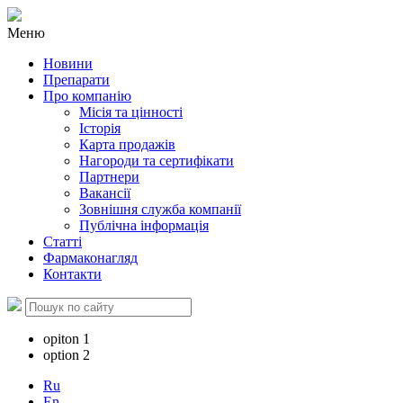
Меню
Новини
Препарати
Про компанію
Місія та цінності
Історія
Карта продажів
Нагороди та сертифікати
Партнери
Вакансії
Зовнішня служба компанії
Публічна інформація
Статті
Фармаконагляд
Контакти
opiton 1
option 2
Ru
En