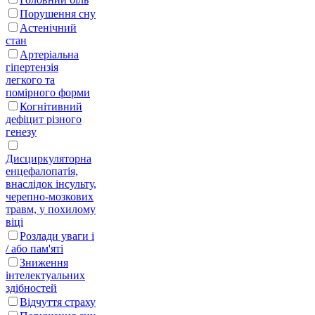
Порушення сну
Астенічний
стан
Артеріальна
гіпертензія
легкого та
помірного форми
Когнітивний
дефіцит різного
генезу
Дисциркуляторна
енцефалопатія,
внаслідок інсульту,
черепно-мозкових
травм, у похилому
віці
Розлади уваги і
/ або пам'яті
Зниження
інтелектуальних
здібностей
Відчуття страху