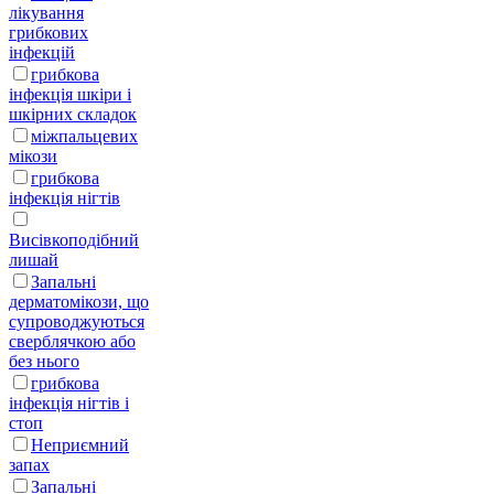
лікування
грибкових
інфекцій
грибкова
інфекція шкіри і
шкірних складок
міжпальцевих
мікози
грибкова
інфекція нігтів
Висівкоподібний
лишай
Запальні
дерматомікози, що
супроводжуються
сверблячкою або
без нього
грибкова
інфекція нігтів і
стоп
Неприємний
запах
Запальні