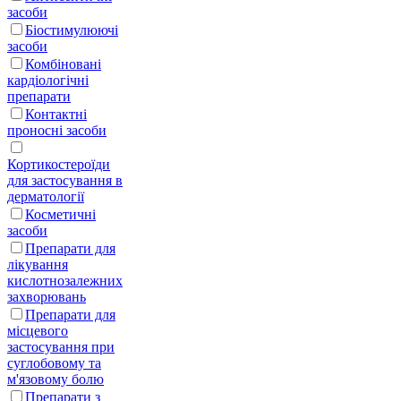
засоби
Біостимулюючі
засоби
Комбіновані
кардіологічні
препарати
Контактні
проносні засоби
Кортикостероїди
для застосування в
дерматології
Косметичні
засоби
Препарати для
лікування
кислотнозалежних
захворювань
Препарати для
місцевого
застосування при
суглобовому та
м'язовому болю
Препарати з