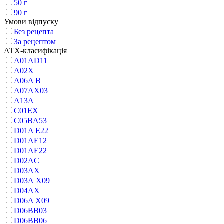
50 г
90 г
Умови відпуску
Без рецепта
За рецептом
АТХ-класифікація
A01AD11
A02X
A06A В
A07AX03
A13A
C01EX
C05BA53
D01A E22
D01AE12
D01AE22
D02AC
D03AX
D03A X09
D04AX
D06A X09
D06BB03
D06BB06