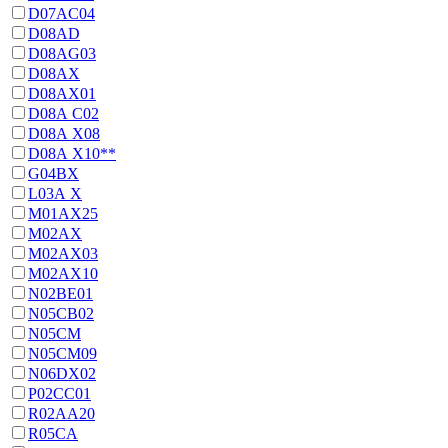
D07AC04
D08AD
D08AG03
D08AX
D08AX01
D08А С02
D08А Х08
D08А Х10**
G04BX
L03А Х
M01AX25
M02AX
M02AX03
M02AX10
N02BE01
N05CB02
N05CM
N05CM09
N06DX02
P02CC01
R02AA20
R05CA