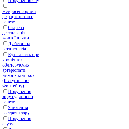
Порушення сну
Нейросенсорний
дефіцит різного
генезу
Стареча
дегенерація
жовтої плями
Діабетична
ретинопатія
Кульгавість при
хронічних
облітеруючих
артеріопатії
нижніх кінцівок
(II ступінь по
Фонтейну)
Порушення
зору судинного
генезу
Зниження
гостроти зору
Порушення
слуху