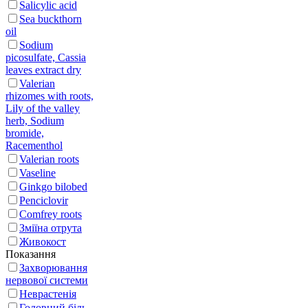
Salicylic acid
Sea buckthorn
oil
Sodium
picosulfate, Cassia
leaves extract dry
Valerian
rhizomes with roots,
Lily of the valley
herb, Sodium
bromide,
Racementhol
Valerian roots
Vaseline
Ginkgo bilobed
Penciclovir
Сomfrey roots
Зміїна отрута
Живокост
Показання
Захворювання
нервової системи
Неврастенія
Головний біль