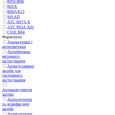
R05CB06
R05X
R06AX13
S01AD
АТС R07A X
АТС Р03А Х01
С01Е В04
Фармгрупа
Анальгетики і
антипіретики
Антибіотики
місцевого
застосування
Антигістамінні
засоби для
системного
застосування
Антикоагулянтні
засоби
Антисептичні
та дезінфікуючі
засоби
Антисептичні