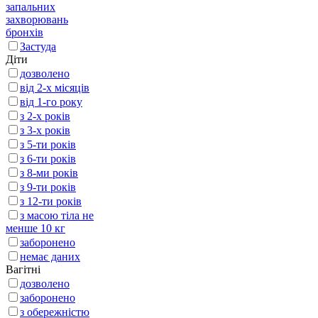
запальних
захворювань
бронхів
Застуда
Діти
дозволено
від 2-х місяців
від 1-го року
з 2-х років
з 3-х років
з 5-ти років
з 6-ти років
з 8-ми років
з 9-ти років
з 12-ти років
з масою тіла не
менше 10 кг
заборонено
немає даних
Вагітні
дозволено
заборонено
з обережністю