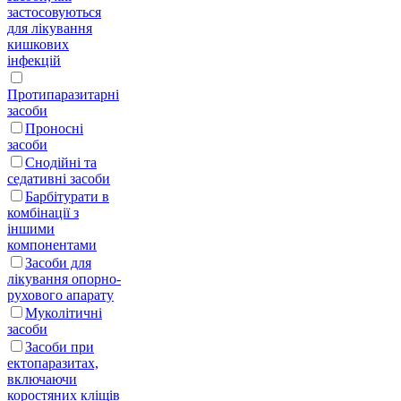
застосовуються
для лікування
кишкових
інфекцій
Протипаразитарні
засоби
Проносні
засоби
Снодійні та
седативні засоби
Барбітурати в
комбінації з
іншими
компонентами
Засоби для
лікування опорно-
рухового апарату
Муколітичні
засоби
Засоби при
ектопаразитах,
включаючи
коростяних кліщів