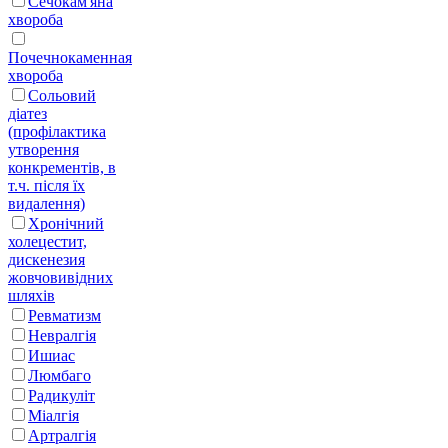
Сечокам'яна
хвороба
Почечнокаменная
хвороба
Сольовий
діатез
(профілактика
утворення
конкрементів, в
т.ч. після їх
видалення)
Хронічний
холецестит,
дискенезия
жовчовивідних
шляхів
Ревматизм
Невралгія
Ишиас
Люмбаго
Радикуліт
Міалгія
Артралгія