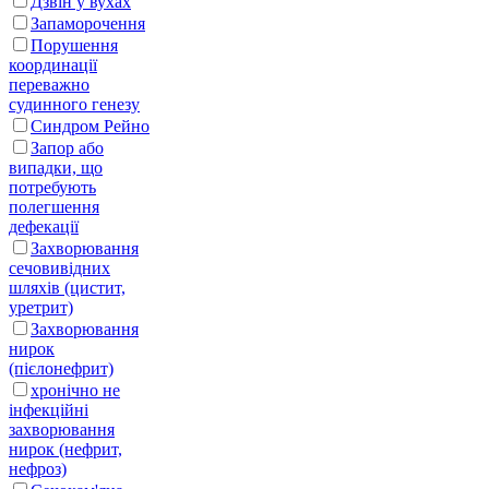
Дзвін у вухах
Запаморочення
Порушення
координації
переважно
судинного генезу
Синдром Рейно
Запор або
випадки, що
потребують
полегшення
дефекації
Захворювання
сечовивідних
шляхів (цистит,
уретрит)
Захворювання
нирок
(пієлонефрит)
хронічно не
інфекційні
захворювання
нирок (нефрит,
нефроз)