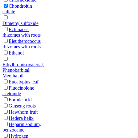
Chondroitin
sulfate
Dimethylsulfoxide
Echinacea
rhizomes with roots
Eleutherococcus
rhizomes with roots
Ethanol
Ethylbromisovaleriat,
Phenobarbital,
Mentha oil
Eucalyptus leaf
Fluocinolone
acetonide
Formic acid
Ginseng roots
Hawthorn fruit
Hedera helix
Heparin sodium,
benzocaine
Hydrogen