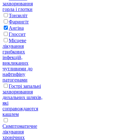
захворювання
горла і глотки
Тонзиліт
Фарингіт
Ангіна
Глоссит
Місцеве
лікування
грибкових
інфекцій,
викликаних
чутливими до
нафтифіну
патогенами
Гострі запальні
захворювання
дихальних шляхів,
які
соправождаются
кашлем
Симптоматичне
лікування
хронічних