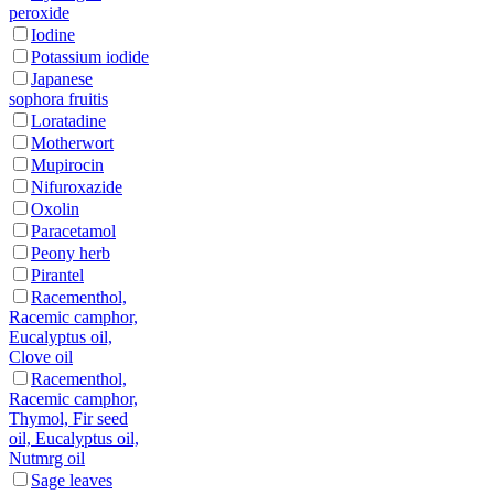
peroxide
Iodine
Potassium iodide
Japanese
sophora fruitis
Loratadine
Motherwort
Mupirocin
Nifuroxazide
Oxolin
Paracetamol
Peony herb
Pirantel
Racementhol,
Racemic camphor,
Eucalyptus oil,
Clove oil
Racementhol,
Racemic camphor,
Thymol, Fir seed
oil, Eucalyptus oil,
Nutmrg oil
Sage leaves