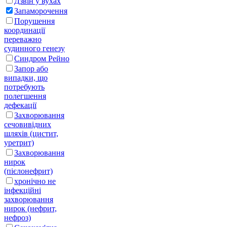
Дзвін у вухах
Запаморочення
Порушення
координації
переважно
судинного генезу
Синдром Рейно
Запор або
випадки, що
потребують
полегшення
дефекації
Захворювання
сечовивідних
шляхів (цистит,
уретрит)
Захворювання
нирок
(пієлонефрит)
хронічно не
інфекційні
захворювання
нирок (нефрит,
нефроз)