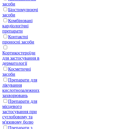
засоби
Біостимулюючі
засоби
Комбіновані
кардіологічні
препарати
Контактні
проносні засоби
Кортикостероїди
для застосування в
дерматології
Косметичні
засоби
Препарати для
лікування
кислотнозалежних
захворювань
Препарати для
місцевого
застосування при
суглобовому та
м'язовому болю
Препарати з