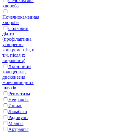
Сечокам'яна
хвороба
Почечнокаменная
хвороба
Сольовий
діатез
(профілактика
утворення
конкрементів, в
т.ч. після їх
видалення)
Хронічний
холецестит,
дискенезия
жовчовивідних
шляхів
Ревматизм
Невралгія
Ишиас
Люмбаго
Радикуліт
Міалгія
Артралгія