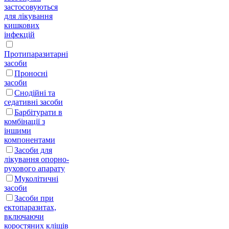
застосовуються
для лікування
кишкових
інфекцій
Протипаразитарні
засоби
Проносні
засоби
Снодійні та
седативні засоби
Барбітурати в
комбінації з
іншими
компонентами
Засоби для
лікування опорно-
рухового апарату
Муколітичні
засоби
Засоби при
ектопаразитах,
включаючи
коростяних кліщів