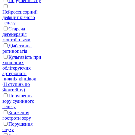
Порушення сну
Нейросенсорний
дефіцит різного
генезу
Стареча
дегенерація
жовтої плями
Діабетична
ретинопатія
Кульгавість при
хронічних
облітеруючих
артеріопатії
нижніх кінцівок
(II ступінь по
Фонтейну)
Порушення
зору судинного
генезу
Зниження
гостроти зору
Порушення
слуху