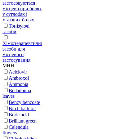
застосовуються
місцево при болях
у суглобах і
м'язових болях
Тонізуючі
засоби
Хіміотерапевтичні
засоби для
місцевого
застосування
МНН
Aciclovir
Ambroxol
Ammonia
Belladonna
leaves
Benzylbenzoate
Birch bark oil
Boric acid
Brilliant green
Calendula
flowers
Chlorhexidine