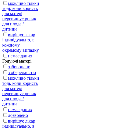
можливо тільки
тоді, коли користь
для матері
перевищує ризик
для плода /
дитини
вирішує лікар
індивідуально, в
кожному
окремому випадку
немає даних
Годуючі матері
заборонено
з обережністю
можливо тільки
тоді, коли користь
для матері
перевищує ризик
для плода /
дитини
немає даних
дозволено
вирішує лікар
індивідуально, в