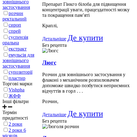
зовнішнього
Препарат Гінкго білоба для підвищення
застосування
концентрації уваги, працездатності мозку
розчин
та покращення пам’яті
ректальний
сироп
Краплі,
спрей
Де купити
суспензія
Детальніше
оральна
Без рецепта
екстракт
емульсія для
зовнішнього
Люгс
застосування
супозиторії
Розчин для зовнішнього застосування у
пластир
флаконі з механічним розпилювачем
Торгові марки
допоможе швидко позбутися неприємних
Vishpha
відчуттів в горл . . .
ЖФФ
Розчин,
Інші фільтри
Де купити
Термін
Детальніше
придатності
Без рецепта
2 роки
2 роки 6
місяців