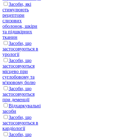
Засоби, які
стимулюють
рецептори
слизових
оболонок, шкіри
та підшкірних
тканин
Засоби, що
застосовуються в
урології
Засоби, що
застосовуються
місцево при
суглобовому та
м'язовому болю
Засоби, що
застосовуються
при деменції
Відхаркувальні
засоби
Засоби, що
застосовуються в
кардіології
Засоби, що