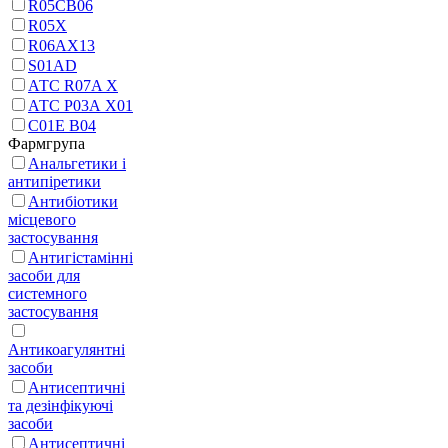
R05CB06
R05X
R06AX13
S01AD
АТС R07A X
АТС Р03А Х01
С01Е В04
Фармгрупа
Анальгетики і
антипіретики
Антибіотики
місцевого
застосування
Антигістамінні
засоби для
системного
застосування
Антикоагулянтні
засоби
Антисептичні
та дезінфікуючі
засоби
Антисептичні