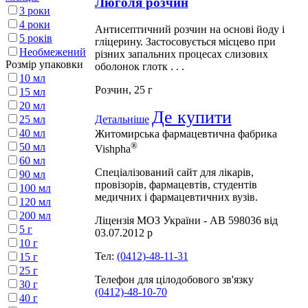
Люголя розчин
3 роки
4 роки
Антисептичний розчин на основі йоду і
5 років
гліцерину. Застосовується місцево при
Необмежений
різних запальних процесах слизових
Розмір упаковки
оболонок глотк . . .
10 мл
Розчин, 25 г
15 мл
20 мл
Де купити
25 мл
Детальніше
40 мл
Житомирська фармацевтична фабрика
®
50 мл
Vishpha
60 мл
Спеціалізований сайт для лікарів,
90 мл
провізорів, фармацевтів, студентів
100 мл
медичних і фармацевтичних вузів.
120 мл
200 мл
Ліцензія МОЗ України - АВ 598036 від
5 г
03.07.2012 р
10 г
Тел:
(0412)-48-11-31
15 г
25 г
Телефон для цілодобового зв'язку
30 г
(0412)-48-10-70
40 г