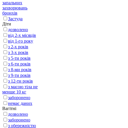
запальних
захворювань
бронхів
Застуда
Діти
дозволено
від 2-х місяців
від 1-го року
з 2-х років
з 3-х років
з 5-ти років
з 6-ти років
з 8-ми років
з 9-ти років
з 12-ти років
з масою тіла не
менше 10 кг
заборонено
немає даних
Вагітні
дозволено
заборонено
з обережністю