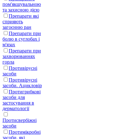
пом'якшувальною
та захисною дією
Препарати які
сприяють
загоєнню ран
Препарати при
болю в суглобах і
м'язах
Препарати при
захворюваннях
горла
Противірусні
засоби
Противірусні
засоби. Ацикловір
Протигрибкові
засоби для
застосування в
дерматології
Протисвербіжні
засоби
Протимікробні
засоби, які