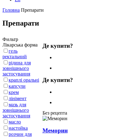
Головна
Препарати
Препарати
Фильтр
Лікарська форма
Де купити?
гель
ректальний
рідина для
зовнішнього
застосування
Де купити?
краплі оральні
капсули
крем
лінімент
мазь для
зовнішнього
Без рецепта
застосування
масло
настойка
Меморин
розчин для