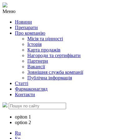
Меню
Новини
Препарати
Про компанію
Місія та цінності
Історія
Карта продажів
Нагороди та сертифікати
Партнери
Вакансії
Зовнішня служба компанії
Публічна інформація
Статті
Фармаконагляд
Контакти
opiton 1
option 2
Ru
En