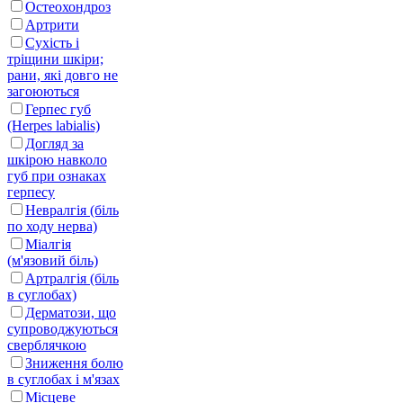
Остеохондроз
Артрити
Сухість і
тріщини шкіри;
рани, які довго не
загоюються
Герпес губ
(Herpes labialis)
Догляд за
шкірою навколо
губ при ознаках
герпесу
Невралгія (біль
по ходу нерва)
Міалгія
(м'язовий біль)
Артралгія (біль
в суглобах)
Дерматози, що
супроводжуються
сверблячкою
Зниження болю
в суглобах і м'язах
Місцеве