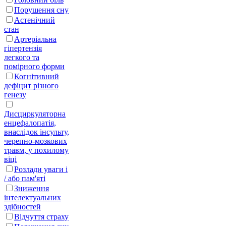
Порушення сну
Астенічний
стан
Артеріальна
гіпертензія
легкого та
помірного форми
Когнітивний
дефіцит різного
генезу
Дисциркуляторна
енцефалопатія,
внаслідок інсульту,
черепно-мозкових
травм, у похилому
віці
Розлади уваги і
/ або пам'яті
Зниження
інтелектуальних
здібностей
Відчуття страху