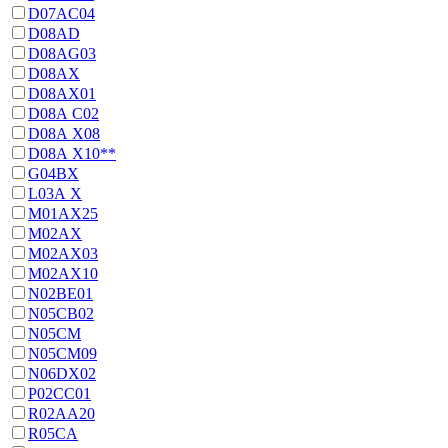
D07AC04
D08AD
D08AG03
D08AX
D08AX01
D08А С02
D08А Х08
D08А Х10**
G04BX
L03А Х
M01AX25
M02AX
M02AX03
M02AX10
N02BE01
N05CB02
N05CM
N05CM09
N06DX02
P02CC01
R02AA20
R05CA