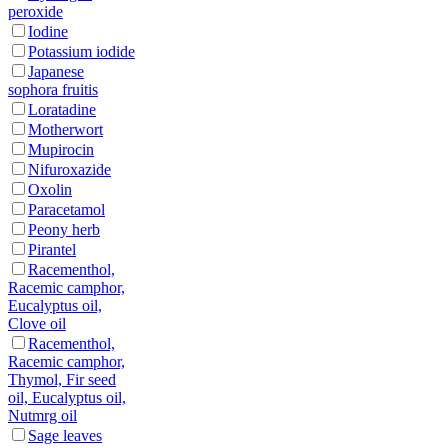
peroxide
Iodine
Potassium iodide
Japanese
sophora fruitis
Loratadine
Motherwort
Mupirocin
Nifuroxazide
Oxolin
Paracetamol
Peony herb
Pirantel
Racementhol,
Racemic camphor,
Eucalyptus oil,
Clove oil
Racementhol,
Racemic camphor,
Thymol, Fir seed
oil, Eucalyptus oil,
Nutmrg oil
Sage leaves