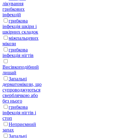
лікування
грибкових
інфекцій
грибкова
інфекція шкіри і
шкірних складок
міжпальцевих
мікози
грибкова
інфекція нігтів
Висівкоподібний
лишай
Запальні
дерматомікози, що
супроводжуються
сверблячкою або
без нього
грибкова
інфекція нігтів і
стоп
Неприємний
запах
Запальні