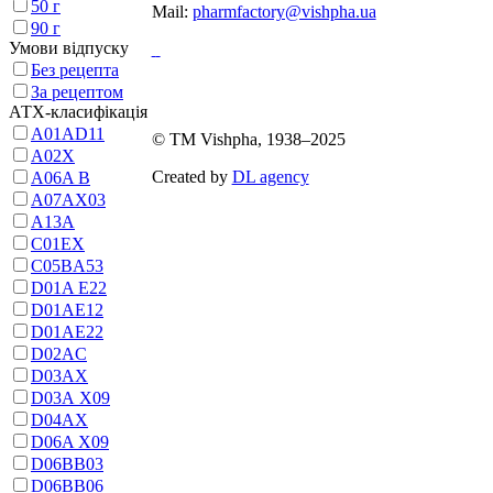
50 г
Mail:
pharmfactory@vishpha.ua
90 г
Умови відпуску
Без рецепта
Карта сайту
За рецептом
АТХ-класифікація
A01AD11
© ТМ Vishpha, 1938–2025
A02X
Created by
DL agency
A06A В
A07AX03
A13A
C01EX
C05BA53
D01A E22
D01AE12
D01AE22
D02AC
D03AX
D03A X09
D04AX
D06A X09
D06BB03
D06BB06