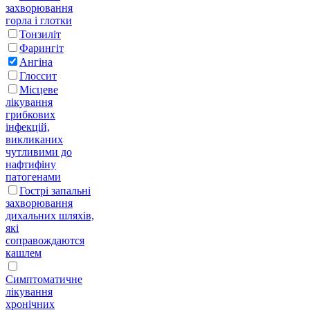
захворювання
горла і глотки
Тонзиліт
Фарингіт
Ангіна
Глоссит
Місцеве
лікування
грибкових
інфекцій,
викликаних
чутливими до
нафтифіну
патогенами
Гострі запальні
захворювання
дихальних шляхів,
які
соправождаются
кашлем
Симптоматичне
лікування
хронічних