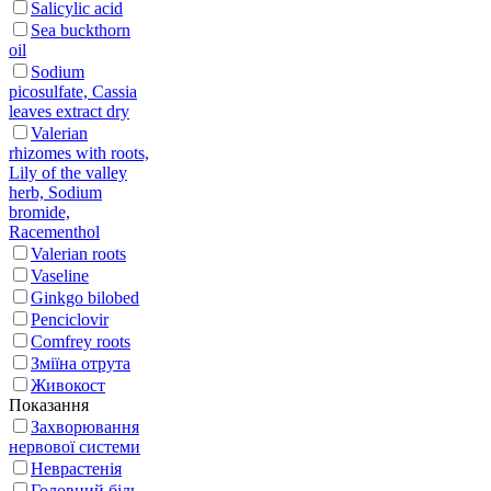
Salicylic acid
Sea buckthorn
oil
Sodium
picosulfate, Cassia
leaves extract dry
Valerian
rhizomes with roots,
Lily of the valley
herb, Sodium
bromide,
Racementhol
Valerian roots
Vaseline
Ginkgo bilobed
Penciclovir
Сomfrey roots
Зміїна отрута
Живокост
Показання
Захворювання
нервової системи
Неврастенія
Головний біль