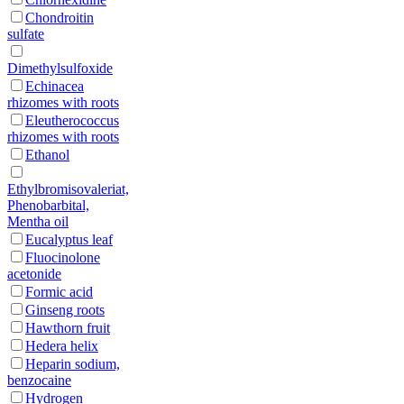
Chondroitin
sulfate
Dimethylsulfoxide
Echinacea
rhizomes with roots
Eleutherococcus
rhizomes with roots
Ethanol
Ethylbromisovaleriat,
Phenobarbital,
Mentha oil
Eucalyptus leaf
Fluocinolone
acetonide
Formic acid
Ginseng roots
Hawthorn fruit
Hedera helix
Heparin sodium,
benzocaine
Hydrogen