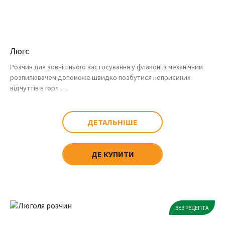
Люгс
Розчин для зовнішнього застосування у флаконі з механічним
розпилювачем допоможе швидко позбутися неприємних
відчуттів в горл . . .
ДЕТАЛЬНІШЕ
ДЕ КУПИТИ
БЕЗ РЕЦЕПТА