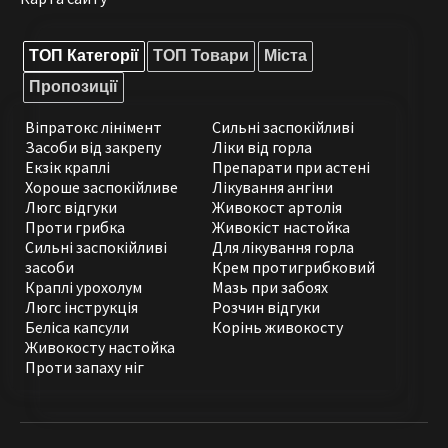
ТОП Категорії
ТОП Товари
Міста
Пропозиції
Віпратокс лінімент
Сильні заспокійливі
Засоби від закрепу
Ліки від горла
Екзік краплі
Препарати при астені
Хороше заспокійливе
Лікування ангіни
Люгс відгуки
Живокост артолія
Проти грибка
Живокіст настойка
Сильні заспокійливі
Для лікування горла
засоби
Крем протигрибковий
Краплі урохолум
Мазь при забоях
Люгс інструкція
Розчин відгуки
Беліса капсули
Корінь живокосту
Живокосту настойка
Проти запаху ніг