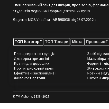
Спеціалізований сайт для лікарів, провізорів, фармаце
студентів медичних і фармацевтичних вузів.
Ліцензія МОЗ України - АВ 598036 від 03.07.2012 р
ТОП Категорії
ТОП Товари
Міста
Пропозиції
Плющ сироп інструкція
Засіб від к
Для горла при ангіні
Мазь віпрат
Краплі для дорослих
Фарингіт лі
Протигрибковий крем
Живокосту 
Ефективні заспокійливі
Розчин відг
Живокост артолія
Пікосен мік
© ТМ Vishpha, 1938–2025