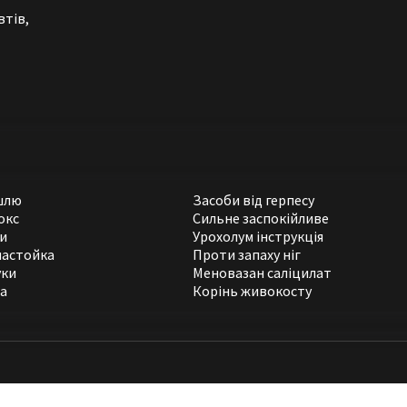
втів,
ашлю
Засоби від герпесу
окс
Сильне заспокійливе
ки
Урохолум інструкція
настойка
Проти запаху ніг
уки
Меновазан саліцилат
ра
Корінь живокосту