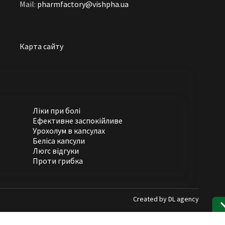
Mail:
pharmfactory@vishpha.ua
Карта сайту
Ліки при болі
Ефективне заспокійливе
Урохолум в капсулах
Беліса капсули
Люгс відгуки
Проти грибка
Created by
DL agency