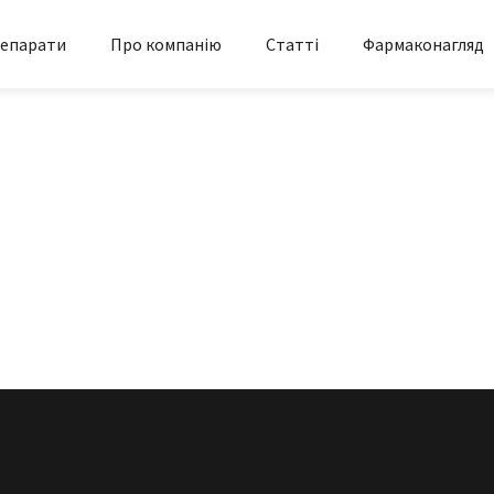
епарати
Про компанію
Статті
Фармаконагляд