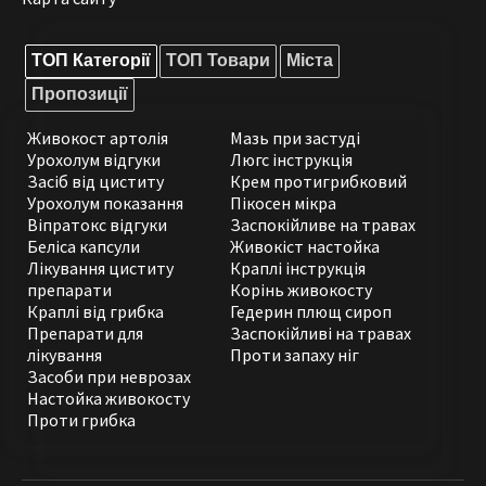
ТОП Категорії
ТОП Товари
Міста
Пропозиції
Живокост артолія
Мазь при застуді
Урохолум відгуки
Люгс інструкція
Засіб від циститу
Крем протигрибковий
Урохолум показання
Пікосен мікра
Віпратокс відгуки
Заспокійливе на травах
Беліса капсули
Живокіст настойка
Лікування циститу
Краплі інструкція
препарати
Корінь живокосту
Краплі від грибка
Гедерин плющ сироп
Препарати для
Заспокійливі на травах
лікування
Проти запаху ніг
Засоби при неврозах
Настойка живокосту
Проти грибка