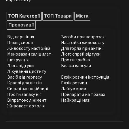
ТОП Категорії
ТОП Товари
Міста
Пропозиції
Від першіння
Засоби при неврозах
Плющ сироп
Настойка живокосту
Живокосту настойка
Для горла при ангіні
Меновазан саліцилат
Люгс спрей відгуки
інструкція
Проти грибка
Люгс відгуки
Беліса капсули
Лікування циститу
Засіб від герпесу
Екзік розчин інструкція
Краплі для нігтів
Екзік розчин
Сильні заспокійливі
Лабіум крем
Проти запаху ніг
Препарати на травах
Віпратокс лінімент
Найкращі мазі
Живокост артолія