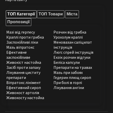
ТОП Категорії
ТОП Товари
Міста
Пропозиції
Мазі від герпесу
Розчин від грибка
Краплі проти грибка
Урохолум краплі
Заспокійливі ліки
Меновазан саліцилат
Мазь віпратокс
інструкція
Ефективне
Люгс спрей інструкція
заспокійливе
Екзік розчин відгуки
Живокіст настойка
Беліса капсули
Засіб проти запаху
Препарати на травах
Лікування циститу
Мазь при забоях
препарати
Гедерин плющ сироп
Віпратокс лінімент
При болі в горлі
Ефективний сироп
Лікування ангіни
Живокост артолія
Живокосту настойка