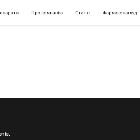
епарати
Про компанію
Статті
Фармаконагляд
втів,