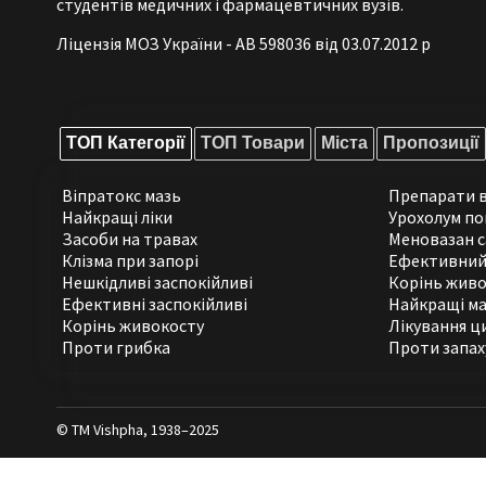
студентів медичних і фармацевтичних вузів.
Ліцензія МОЗ України - АВ 598036 від 03.07.2012 р
ТОП Категорії
ТОП Товари
Міста
Пропозиції
Віпратокс мазь
Препарати в
Найкращі ліки
Урохолум по
Засоби на травах
Меновазан с
Клізма при запорі
Ефективний
Нешкідливі заспокійливі
Корінь живо
Ефективні заспокійливі
Найкращі ма
Корінь живокосту
Лікування ц
Проти грибка
Проти запаху
© ТМ Vishpha, 1938–2025