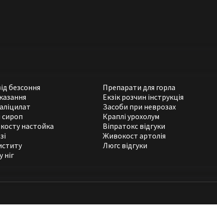
ід безсоння
Препарати для горла
казання
Екзік розчин інструкція
аліцилат
Засоби при неврозах
 сироп
Краплі урохолум
косту настойка
Віпратокс відгуки
зі
Живокост артолія
иститу
Люгс відгуки
 ніг