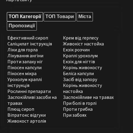
ТОП Категорії
ТОП Товари
Міста
Пропозиції
Ефективний сироп
Крем від герпесу
Саліцилат інструкція
Живокіст настойка
Ліки для горла
Екзік розчин
Лікування ангіни
Краплі урохолум
Проти запаху ніг
Екзік для нігтів
Пікосен капсули
Корінь живокосту
Пікосен мікра
Беліса капсули
Урохолум краплі
Засіб від запору
інструкція
Корінь живокосту
Рослинні препарати
настойка
Заспокійливі засоби на
Заспокійливе на травах
травах
При болі в горлі
Плющ сироп
Проти грибка
Віпратокс відгуки
При забоях
Живокост артолія