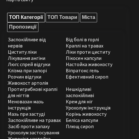
ТОП Категорії
ТОП Товари
Міста
Пропозиції
Заспокійливе від
Від болі в горлі
нервів
Краплі на травах
Циститу ліки
Ліки проти циститу
Лікування ангіни
Пікосен капсули
Люгс спрей відгуки
Настойка живокосту
Клізма при запорі
Віпратокс гель
Розчин відгуки
Ефективний сироп
Живокост артолія
Протигрибкові краплі
Нешкідливі
для нігтів
заспокійливі
Меновазан мазь
Крем для ніг
інструкція
Урохолум інструкція
Мазь при застуді
Корінь живокосту
Заспокійливе на травах
Беліса капсули
Засіб проти запаху
Плющ сироп
Урохолум застосування
Живокіст настойка