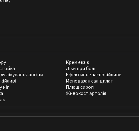
втів,
ору
Крем екзік
стойка
Ліки при болі
ля лікування ангіни
Ефективне заспокійливе
кійливі
Меновазан саліцилат
 ніг
Плющ сироп
ка
Живокост артолія
ель