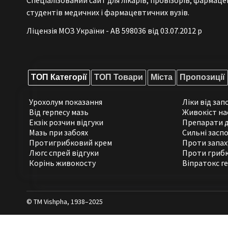
Спеціалізований сайт для лікарів, провізорів, фармаце
студентів медичних і фармацевтичних вузів.
Ліцензія МОЗ України - АВ 598036 від 03.07.2012 р
ТОП Категорії
ТОП Товари
Міста
Пропозиції
Урохолум показання
Ліки від зап
Від герпесу мазь
Живокіст на
Екзік розчин відгуки
Препарати д
Мазь при забоях
Сильні заспо
Протигрибковий крем
Проти запаху
Люгс спрей відгуки
Проти гриб
Корінь живокосту
Віпратокс г
© ТМ Vishpha, 1938–2025