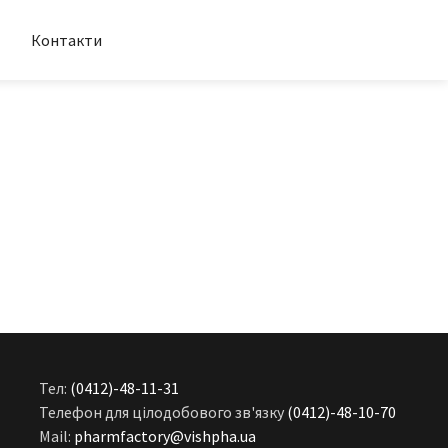
Контакти
Тел:
(0412)-48-11-31
Телефон для цілодобового зв'язку
(0412)-48-10-70
Mail:
pharmfactory@vishpha.ua