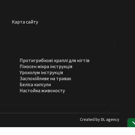
Карта сайту
Протигрибкові краплі для нігтів
Пікосен мікра інструкція
Урохолум інструкція
Заспокійливе на травах
Беліса капсули
Настойка живокосту
Created by
DL agency