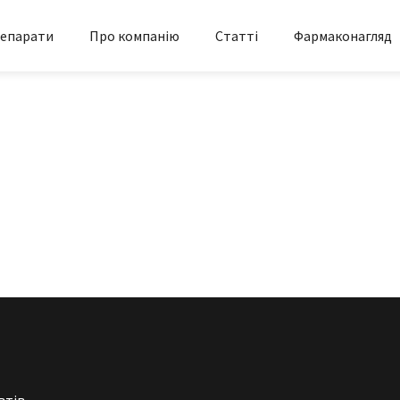
епарати
Про компанію
Статті
Фармаконагляд