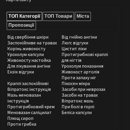
ТОП Категорії
ТОП Товари
Міста
Пропозиції
Від свербіння шкіри
Від гнійно ангіни
Заспокійливе на травах
Люгс відгуки
Корінь живокосту
Цистит ліки
Урохолум капсули
Протигрибкові краплі
Живокосту настойка
для нігтів
Для лікування ангіни
Урохолум показання
Екзік відгуки
Живокост артолія
Проти запаху ніг
Краплі заспокійливі
Пікосен мікра
Віпратокс інструкція
Засоби при неврозах
Мазь меновазан
Засоби на травах
інструкція
Віпратокс мазь
Протигрибковий крем
При болі в горлі
Меновазан саліцилат
Беліса капсули
Плющ сироп
Проти грибка