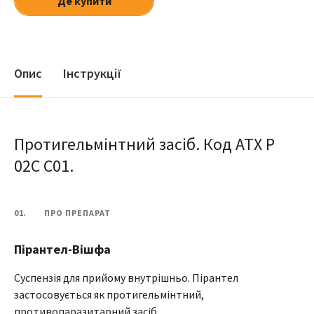
Де купити
Опис
Інструкції
Протигельмінтний засіб. Код АТХ Р
02С С01.
01.
ПРО ПРЕПАРАТ
Пірантел-Вішфа
Суспензія для прийому внутрішньо. Пірантел
застосовується як протигельмінтний,
противопаразитарний засіб.