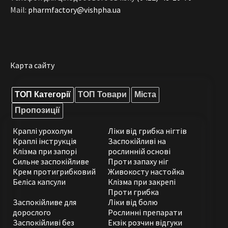
Mail:
pharmfactory@vishpha.ua
Карта сайту
ТОП Категорії
ТОП Товари
Міста
Пропозиції
Краплі урохолум
Ліки від грибка нігтів
Краплі інструкція
Заспокійливі на
Клізма при запорі
рослинній основі
Сильне заспокійливе
Проти запаху ніг
Крем протигрибковий
Живокосту настойка
Беліса капсули
Клізма при закрепі
Проти грибка
Заспокійливе для
Ліки від болю
дорослого
Рослинні препарати
Заспокійливі без
Екзік розчин відгуки