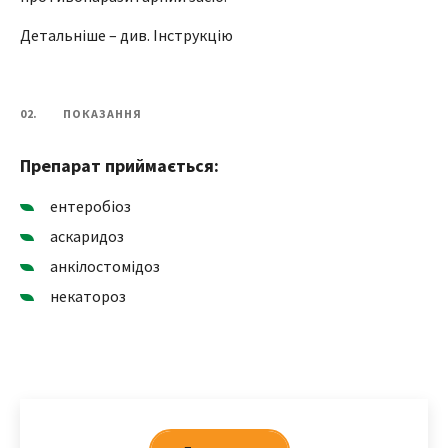
Детальніше – див. Інструкцію
02.
ПОКАЗАННЯ
Препарат приймається:
ентеробіоз
аскаридоз
анкілостомідоз
некатороз