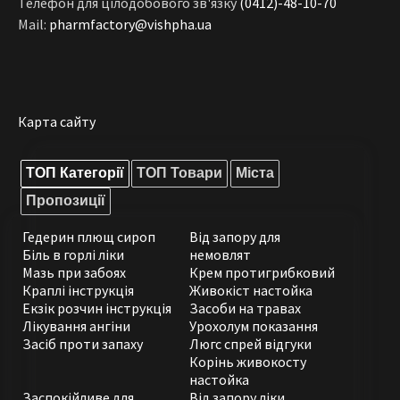
Телефон для цілодобового зв'язку
(0412)-48-10-70
Mail:
pharmfactory@vishpha.ua
Карта сайту
ТОП Категорії
ТОП Товари
Міста
Пропозиції
Гедерин плющ сироп
Від запору для
Біль в горлі ліки
немовлят
Мазь при забоях
Крем протигрибковий
Краплі інструкція
Живокіст настойка
Екзік розчин інструкція
Засоби на травах
Лікування ангіни
Урохолум показання
Засіб проти запаху
Люгс спрей відгуки
Корінь живокосту
настойка
Заспокійливе для
Від запору ліки