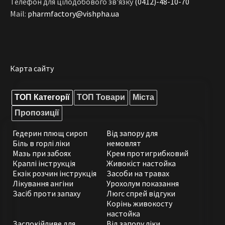
Телефон для цілодобового зв'язку
(0412)-48-10-70
Mail:
pharmfactory@vishpha.ua
Карта сайту
ТОП Категорії
ТОП Товари
Міста
Пропозиції
Гедерин плющ сироп
Від запору для
Біль в горлі ліки
немовлят
Мазь при забоях
Крем протигрибковий
Краплі інструкція
Живокіст настойка
Екзік розчин інструкція
Засоби на травах
Лікування ангіни
Урохолум показання
Засіб проти запаху
Люгс спрей відгуки
Корінь живокосту
настойка
Заспокійливе для
Від запору ліки