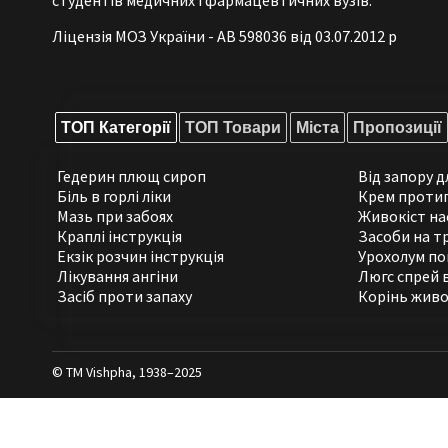
Ліцензія МОЗ України - АВ 598036 від 03.07.2012 р
ТОП Категорії
ТОП Товари
Міста
Пропозиції
Гедерин плющ сироп
Від запору 
Біль в горлі ліки
Крем проти
Мазь при забоях
Живокіст на
Краплі інструкція
Засоби на т
Екзік розчин інструкція
Урохолум по
Лікування ангіни
Люгс спрей 
Засіб проти запаху
Корінь живо
© ТМ Vishpha, 1938–2025