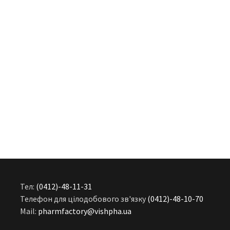
Тел:
(0412)-48-11-31
Телефон для цілодобового зв'язку
(0412)-48-10-70
Mail:
pharmfactory@vishpha.ua