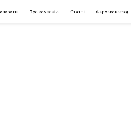
епарати
Про компанію
Статті
Фармаконагляд