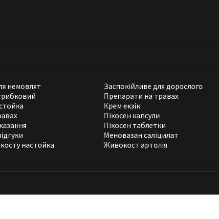
для немовлят
Заспокійливе для дорослого
грибковий
Препарати на травах
стойка
Крем екзік
равах
Пікосен капсули
казання
Пікосен таблетки
відгуки
Меновазан саліцилат
косту настойка
Живокост артолія