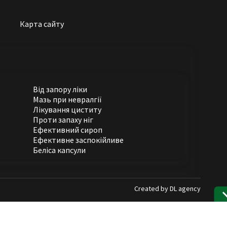
Карта сайту
Від запору ліки
Мазь при невралгії
Лікування циститу
Проти запаху ніг
Ефективний сироп
Ефективне заспокійливе
Беліса капсули
Created by
DL agency