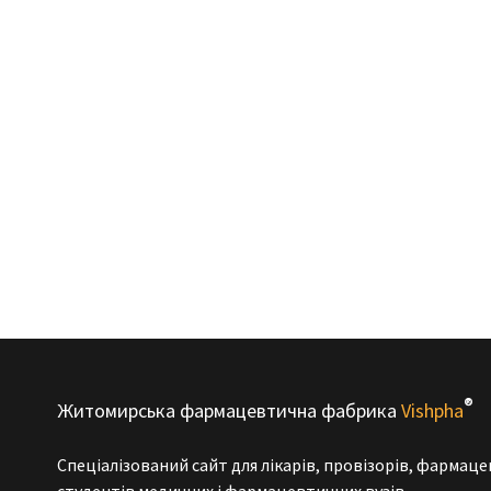
®
Житомирська фармацевтична фабрика
Vishpha
Спеціалізований сайт для лікарів, провізорів, фармаце
студентів медичних і фармацевтичних вузів.