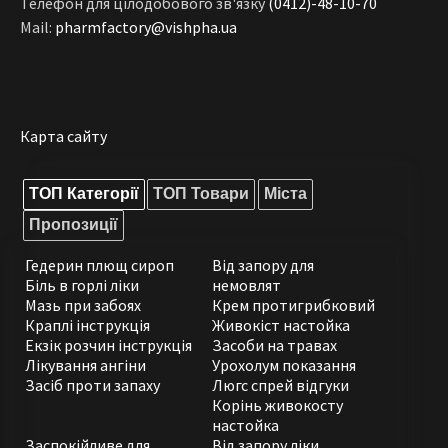
Телефон для цілодобового зв'язку
(0412)-48-10-70
Mail:
pharmfactory@vishpha.ua
Карта сайту
ТОП Категорії
ТОП Товари
Міста
Пропозиції
Гедерин плющ сироп
Від запору для
Біль в горлі ліки
немовлят
Мазь при забоях
Крем протигрибковий
Краплі інструкція
Живокіст настойка
Екзік розчин інструкція
Засоби на травах
Лікування ангіни
Урохолум показання
Засіб проти запаху
Люгс спрей відгуки
Корінь живокосту
настойка
Заспокійливе для
Від запору ліки