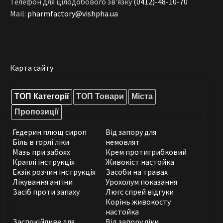
Телефон для цілодобового зв'язку
(0412)-48-10-70
Mail:
pharmfactory@vishpha.ua
Карта сайту
ТОП Категорії
ТОП Товари
Міста
Пропозиції
Гедерин плющ сироп
Від запору для
Біль в горлі ліки
немовлят
Мазь при забоях
Крем протигрибковий
Краплі інструкція
Живокіст настойка
Екзік розчин інструкція
Засоби на травах
Лікування ангіни
Урохолум показання
Засіб проти запаху
Люгс спрей відгуки
Корінь живокосту
настойка
Заспокійливе для
Від запору ліки