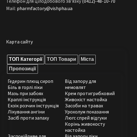
Телефон для цілодобового зв'язку
(0412)-48-10-70
Mail:
pharmfactory@vishpha.ua
Карта сайту
ТОП Категорії
ТОП Товари
Міста
Пропозиції
Гедерин плющ сироп
Від запору для
Біль в горлі ліки
немовлят
Мазь при забоях
Крем протигрибковий
Краплі інструкція
Живокіст настойка
Екзік розчин інструкція
Засоби на травах
Лікування ангіни
Урохолум показання
Засіб проти запаху
Люгс спрей відгуки
Корінь живокосту
настойка
Заспокійливе для
Від запору ліки