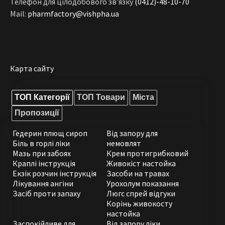
Телефон для цілодобового зв'язку
(0412)-48-10-70
Mail:
pharmfactory@vishpha.ua
Карта сайту
ТОП Категорії
ТОП Товари
Міста
Пропозиції
Гедерин плющ сироп
Від запору для
Біль в горлі ліки
немовлят
Мазь при забоях
Крем протигрибковий
Краплі інструкція
Живокіст настойка
Екзік розчин інструкція
Засоби на травах
Лікування ангіни
Урохолум показання
Засіб проти запаху
Люгс спрей відгуки
Корінь живокосту
настойка
Заспокійливе для
Від запору ліки