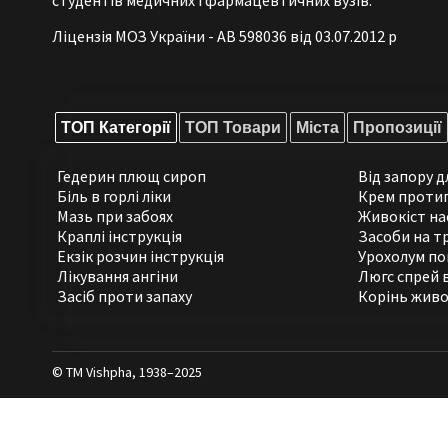
Ліцензія МОЗ України - АВ 598036 від 03.07.2012 р
ТОП Категорії
ТОП Товари
Міста
Пропозиції
Гедерин плющ сироп
Від запору 
Біль в горлі ліки
Крем проти
Мазь при забоях
Живокіст на
Краплі інструкція
Засоби на т
Екзік розчин інструкція
Урохолум по
Лікування ангіни
Люгс спрей 
Засіб проти запаху
Корінь живо
© ТМ Vishpha, 1938–2025