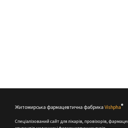
®
Житомирська фармацевтична фабрика
Vishpha
Спеціалізований сайт для лікарів, провізорів, фармаце
студентів медичних і фармацевтичних вузів.