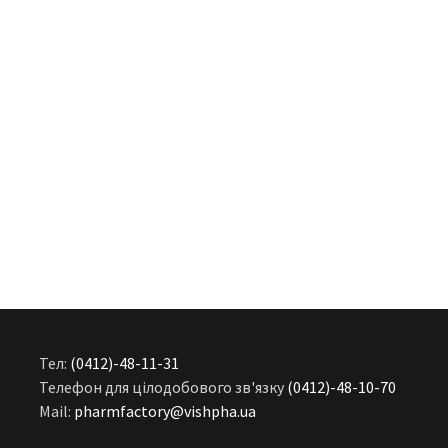
Тел:
(0412)-48-11-31
Телефон для цілодобового зв'язку
(0412)-48-10-70
Mail:
pharmfactory@vishpha.ua