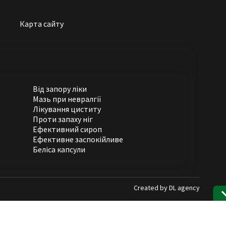
Карта сайту
Від запору ліки
Мазь при невралгії
Лікування циститу
Проти запаху ніг
Ефективний сироп
Ефективне заспокійливе
Беліса капсули
Created by
DL agency