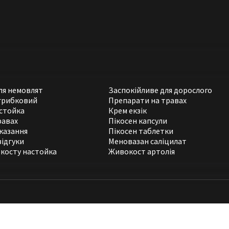
для немовлят
Заспокійливе для дорослого
грибковий
Препарати на травах
стойка
Крем екзік
равах
Пікосен капсули
казання
Пікосен таблетки
відгуки
Меновазан саліцилат
косту настойка
Живокост артолія