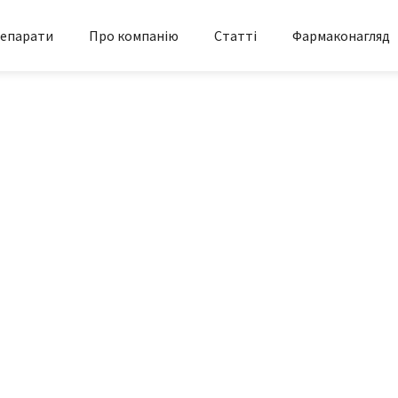
епарати
Про компанію
Статті
Фармаконагляд