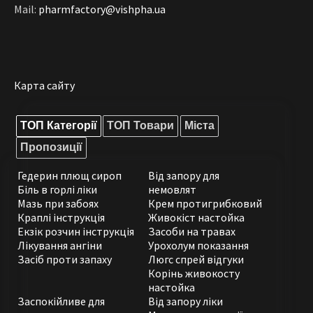
Mail:
pharmfactory@vishpha.ua
Карта сайту
ТОП Категорії
ТОП Товари
Міста
Пропозиції
Гедерин плющ сироп
Від запору для
Біль в горлі ліки
немовлят
Мазь при забоях
Крем протигрибковий
Краплі інструкція
Живокіст настойка
Екзік розчин інструкція
Засоби на травах
Лікування ангіни
Урохолум показання
Засіб проти запаху
Люгс спрей відгуки
Корінь живокосту
настойка
Заспокійливе для
Від запору ліки