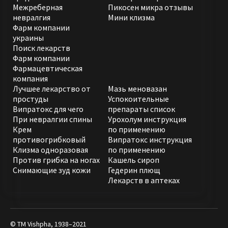
Межреберная
Пикосен микра отзывы
невралгия
Мини клизма
Фарм компании
украины
Поиск лекарств
Фарм компании
Фармацевтическая
компания
Лучшее лекарство от
Мазь меновазан
простуды
Успокоительные
Випратокс для чего
препараты список
При невралгии спины
Урохолум инструкция
Крем
по применению
противогрибковый
Випратокс инструкция
Клизма одноразовая
по применению
Против грибка на ногах
Кашель сироп
Снимающие зуд кожи
Гедерин плющ
Лекарств в аптеках
© ТМ Vishpha, 1938–2021