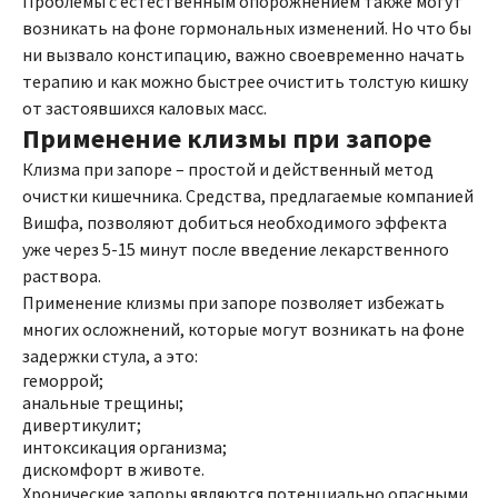
Проблемы с естественным опорожнением также могут
возникать на фоне гормональных изменений. Но что бы
ни вызвало констипацию, важно своевременно начать
терапию и как можно быстрее очистить толстую кишку
от застоявшихся каловых масс.
Применение клизмы при запоре
Клизма при запоре – простой и действенный метод
очистки кишечника. Средства, предлагаемые компанией
Вишфа, позволяют добиться необходимого эффекта
уже через 5-15 минут после введение лекарственного
раствора.
Применение клизмы при запоре позволяет избежать
многих осложнений, которые могут возникать на фоне
задержки стула, а это:
геморрой;
анальные трещины;
дивертикулит;
интоксикация организма;
дискомфорт в животе.
Хронические запоры являются потенциально опасными