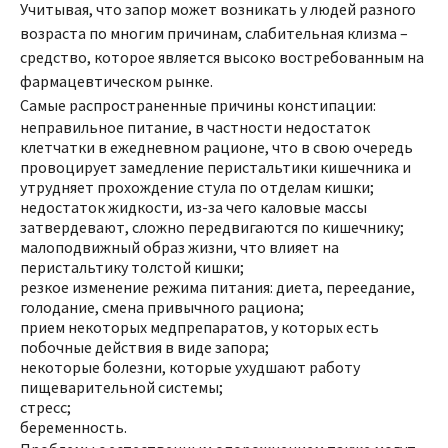
Учитывая, что запор может возникать у людей разного
возраста по многим причинам, слабительная клизма –
средство, которое является высоко востребованным на
фармацевтическом рынке.
Самые распространенные причины констипации:
неправильное питание, в частности недостаток
клетчатки в ежедневном рационе, что в свою очередь
провоцирует замедление перистальтики кишечника и
утрудняет прохождение стула по отделам кишки;
недостаток жидкости, из-за чего каловые массы
затвердевают, сложно передвигаются по кишечнику;
малоподвижный образ жизни, что влияет на
перистальтику толстой кишки;
резкое изменение режима питания: диета, переедание,
голодание, смена привычного рациона;
прием некоторых медпрепаратов, у которых есть
побочные действия в виде запора;
некоторые болезни, которые ухудшают работу
пищеварительной системы;
стресс;
беременность.