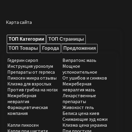
Карта сайта
ТОП Категории
ТОП Страницы
ТОП Товары
Города
Предложения
Гедерин сироп
Випратокс мазь
Инструкция урохолум
Мощное
Препараты от герпеса
успокоительное
Пикосен микра отзывы
От ушибов и синяков
Клизма для взрослых
Межреберная
Против грибка на ногах
невралгия мазь
Межреберная
Лекарственные
невралгия
препараты
Фармацевтическая
Живокост гель
компания
Белиса цена киев
Снимающие зуд кожи
Капли пикосен
Клизма цена украина
Капли при цистите
При простуде