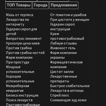
ТОП Товары
Города
Предложения
Мазь от герпеса
От гематом и ушибов
Лекарства по
При цистите у женщин
интернету
Гедерин сироп
Гедерин сироп для
инструкция
детей
Крем
Випратокс линимент
противогрибковый
Урохолум цена киев
Лабиум отзывы
Против грибка
Живокост гель
Против грибка ногтей
Фарм компании
Фарм компании
украины
При простуде
Фармацевтическая
Мощные
компания
успокоительные
Цистит капли
Хорошие
Лекарственные
успокоительные
препараты
Межреберная
Быстрое слабительное
невралгия
Лекарств в аптеках
Белиса инструкция
Спрей люгс
Поиск лекарств
Снимающие зуд кожи
Противогрибковые