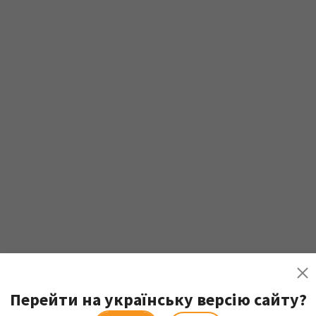
Перейти на українську версію сайту?