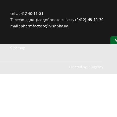
tel .:
0412 48-11-31
Телефон для цілодобового зв'язку
(0412)-48-10-70
mail.:
pharmfactory@vishpha.ua
Sitemap
Created by
DL agency