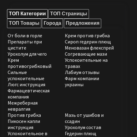
ТОП Категории
ТОП Страницы
ТОП Товары
Города
Предложения
От боли в горле
Крем против грибка
Препараты при
Сироп гедерин плющ
цистите
Меновазан флекспрей
Урохолум для чего
Согревающие мази
Крем
Успокоительные на
противогрибковый
травах
Сильные
Лабиум отзывы
успокоительные
Фарм компании
Люгс инструкция
украины
Фармацевтическая
компания
Межреберная
невралгия
Против грибка
Мазь от ушибов и
Пикосен капли
ссадин
инструкция
Урохолум состав
Успокоительное в
Гедерин плющ