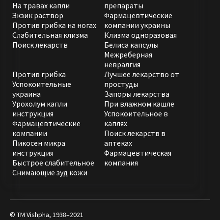
На травах капли
препараты
Экзик раствор
Фармацевтические
Против грибка на ногах
компании украины
Слабительная клизма
Клизма одноразовая
Поиск лекарств
Белиса капсулы
Межреберная
невралгия
Против грибка
Лучшее лекарство от
Успокоительные
простуды
украина
Запоры лекарства
Урохолум капли
При влажном кашле
инструкция
Успокоительное в
Фармацевтические
каплях
компании
Поиск лекарств в
Пикосен микра
аптеках
инструкция
Фармацевтическая
Быстрое слабительное
компания
Снимающие зуд кожи
© ТМ Vishpha, 1938–2021